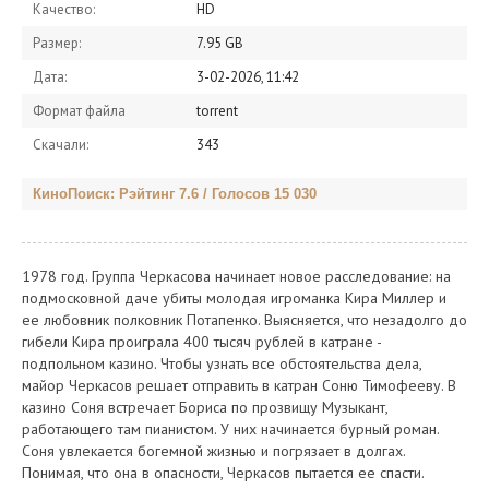
Качество:
HD
Размер:
7.95 GB
Дата:
3-02-2026, 11:42
Формат файла
torrent
Скачали:
343
КиноПоиск: Рэйтинг 7.6 / Голосов 15 030
1978 год. Группа Черкасова начинает новое расследование: на
подмосковной даче убиты молодая игроманка Кира Миллер и
ее любовник полковник Потапенко. Выясняется, что незадолго до
гибели Кира проиграла 400 тысяч рублей в катране -
подпольном казино. Чтобы узнать все обстоятельства дела,
майор Черкасов решает отправить в катран Соню Тимофееву. В
казино Соня встречает Бориса по прозвищу Музыкант,
работающего там пианистом. У них начинается бурный роман.
Соня увлекается богемной жизнью и погрязает в долгах.
Понимая, что она в опасности, Черкасов пытается ее спасти.