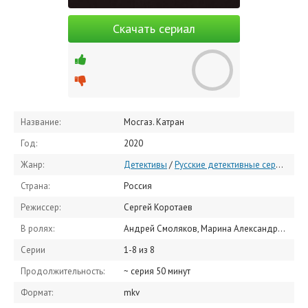
Скачать сериал
Название:
Мосгаз. Катран
Год:
2020
Жанр:
Детективы
/
Русские детективные сериалы
/
Страна:
Россия
Режиссер:
Сергей Коротаев
В ролях:
Андрей Смоляков, Марина Александрова, Максим Аверин, Алёна Бабенко, Алексей Бардуков, Александр Голубев, Даниэла Стоянович, Евгения Крюкова, Екатерина Климова, Луиза Мосендз
Серии
1-8 из 8
Продолжительность:
~ серия 50 минут
Формат:
mkv