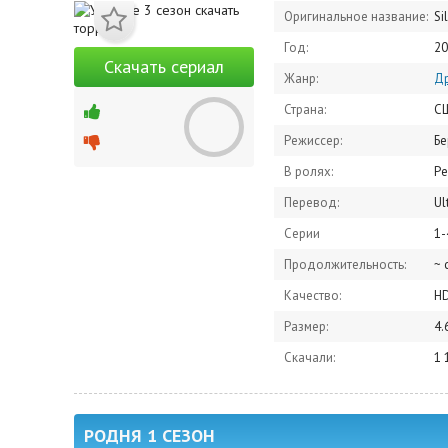
Оригинальное название:
Si
Год:
20
Скачать сериал
Жанр:
Д
Страна:
С
Режиссер:
Бе
В ролях:
Ребекк
Перевод:
Ul
Серии
1-
Продолжительность:
~ 
Качество:
H
Размер:
4.
Скачали:
1 
РОДНЯ 1 СЕЗОН