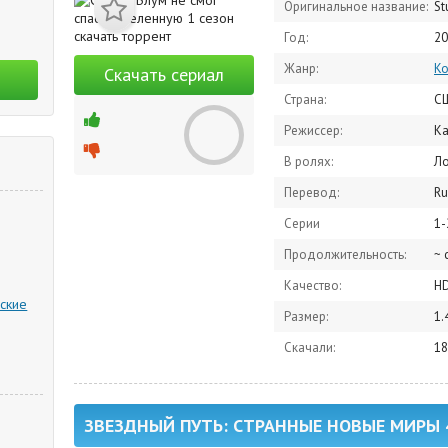
Оригинальное название:
St
Год:
20
Жанр:
К
Скачать сериал
Страна:
С
Режиссер:
Ка
В ролях:
Лорен Л
Перевод:
R
Серии
1-
Продолжительность:
~ 
Качество:
H
ские
Размер:
1.
Скачали:
18
ЗВЕЗДНЫЙ ПУТЬ: СТРАННЫЕ НОВЫЕ МИРЫ 