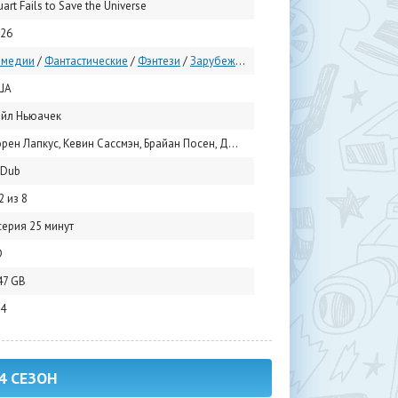
uart Fails to Save the Universe
26
омедии
/
Фантастические
/
Фэнтези
/
Зарубежные сериалы
/
Сериалы 2026
ША
йл Ньюачек
апкус, Кевин Сассмэн, Брайан Посен, Джон Росс Боуи, Уил Уитон, Луис Мустилльо, Рич Тин, Jascha Slesers, Брэндон Моралес, Violette Neawedde
uDub
2 из 8
серия 25 минут
D
47 GB
4
4 СЕЗОН