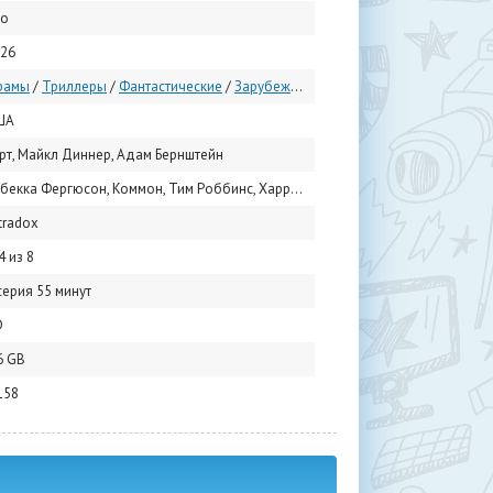
lo
26
рамы
/
Триллеры
/
Фантастические
/
Зарубежные сериалы
/
Сериалы 2026
ША
рт, Майкл Диннер, Адам Бернштейн
а Фергюсон, Коммон, Тим Роббинс, Харриет Уолтер, Чиназа Уче, Ави Наш, Ремми Милнер, Билли Постлетуэйт, Шэйн МакРей, Рик Гомес
tradox
4 из 8
серия 55 минут
D
6 GB
158