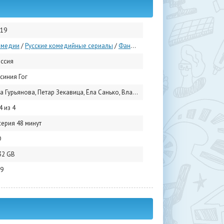
19
омедии
/
Русские комедийные сериалы
/
Фантастические
/
Русские сериалы
ссия
синия Гог
ьянова, Петар Зекавица, Ёла Санько, Владимир Жеребцов, Амбарцум Кабанян, Ольга Дибцева, Юрий Быков, Алексей Утин, Сергей Чирков, Алексей Литвиненко
4 из 4
серия 48 минут
D
32 GB
9