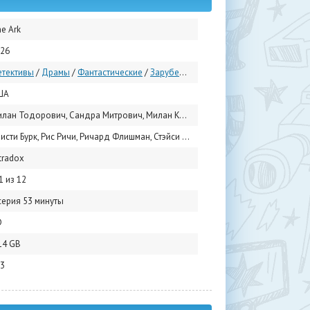
e Ark
26
тективы
/
Драмы
/
Фантастические
/
Зарубежные сериалы
/
Сериалы 2026
ША
лан Тодорович, Сандра Митрович, Милан Конжевич
Бурк, Рис Ричи, Ричард Флишман, Стэйси Рид, Райан Адамс, Павле Джеринич, Шалини Пейрис, Тиана Упчева, Пол Леонард Мюррэй, Милош Цветкович
tradox
1 из 12
серия 53 минуты
D
14 GB
3