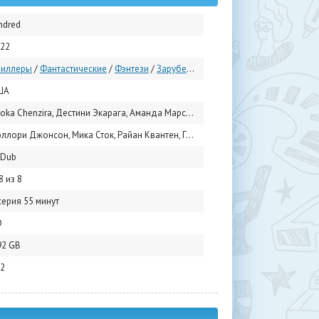
ndred
22
риллеры
/
Фантастические
/
Фэнтези
/
Зарубежные сериалы
/
Сериалы 2022
ША
oka Chenzira, Дестини Экарага, Аманда Марсалис
 Джонсон, Мика Сток, Райан Квантен, Гэйл Ранкин, Остин Смит, Дэвид Александр Каплан, Софина Браун, Шериа Ирвинг, Abigail Shannon, Линдси Блэкуэлл
uDub
8 из 8
серия 55 минут
D
92 GB
2