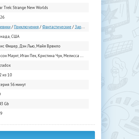
ar Trek: Strange New Worlds
26
евики
/
Приключения
/
Фантастические
/
Зарубежные сериалы
/
Сериалы 2
нада, США
ис Фишер, Дэн Лью, Майя Врвило
аунт, Итан Пек, Кристина Чун, Мелисса Навия, Ребекка Ромейн, Джесс Буш, Селия Роуз Гудинг, Бабс Олусанмокун, Алекс Кэпп Хорнер, Дэн Джиннотт
tradox
2 из 10
серия 56 минут
D
43 Gb
9