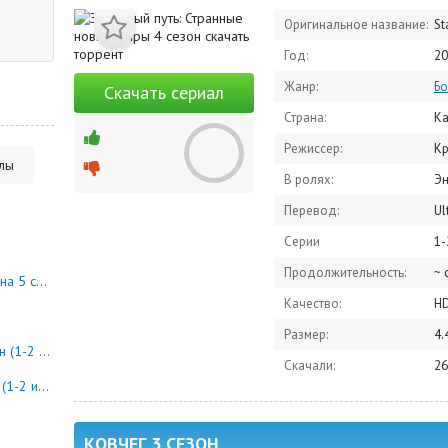
Оригинальное название:
St
Год:
20
Жанр:
Бо
Скачать сериал
Страна:
Ка
Режиссер:
Кр
алы
В ролях:
Энсон М
Перевод:
Ul
Серии
1-
Продолжительность:
~ 
10 серия)
Качество:
H
Размер:
4.
8 серия)
Скачали:
26
0 серия)
КОВЧЕГ 3 СЕЗОН