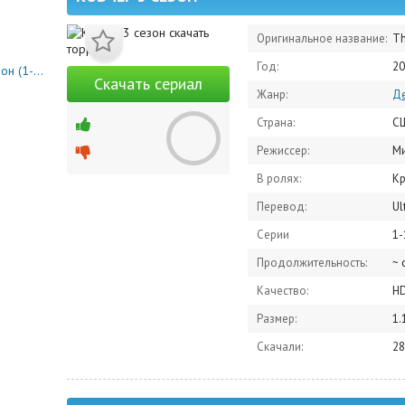
Оригинальное название:
Th
Год:
20
0 серия)
Скачать сериал
Жанр:
Де
Страна:
С
Режиссер:
Ми
В ролях:
Кристи 
Перевод:
Ul
Серии
1-
Продолжительность:
~ 
Качество:
H
Размер:
1.
Скачали:
28