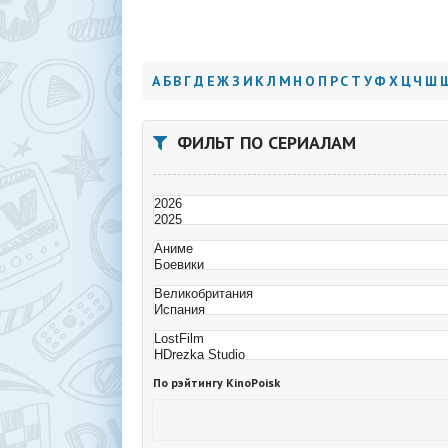
А
Б
В
Г
Д
Е
Ж
З
И
К
Л
М
Н
О
П
Р
С
Т
У
Ф
Х
Ц
Ч
Ш
ФИЛЬТ ПО СЕРИАЛАМ
По рэйтингу KinoPoisk