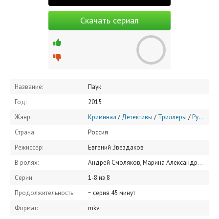
Скачать сериал
Название:
Паук
Год:
2015
Жанр:
Криминал
/
Детективы
/
Триллеры
/
Русские сериалы
Страна:
Россия
Режиссер:
Евгений Звездаков
В ролях:
Андрей Смоляков, Марина Александрова, Юрий Чурсин, Константин Демидов, Владимир Вольнов, Леся Кудряшова, Вячеслав Митягин, Ярослава Базаева, Александра Ревенко, Владимир Юматов
Серии
1-8 из 8
Продолжительность:
~ серия 45 минут
Формат:
mkv