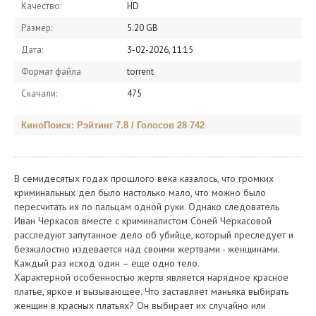
Качество:
HD
Размер:
5.20 GB
Дата:
3-02-2026, 11:15
Формат файла
torrent
Скачали:
475
КиноПоиск: Рэйтинг 7.8 / Голосов 28 742
В семидесятых годах прошлого века казалось, что громких
криминальных дел было настолько мало, что можно было
пересчитать их по пальцам одной руки. Однако следователь
Иван Черкасов вместе с криминалистом Соней Черкасовой
расследуют запутанное дело об убийце, который преследует и
безжалостно издевается над своими жертвами - женщинами.
Каждый раз исход один – еще одно тело.
Характерной особенностью жертв является нарядное красное
платье, яркое и вызывающее. Что заставляет маньяка выбирать
женщин в красных платьях? Он выбирает их случайно или