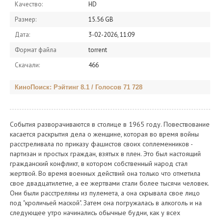
Качество:
HD
Размер:
15.56 GB
Дата:
3-02-2026, 11:09
Формат файла
torrent
Скачали:
466
КиноПоиск: Рэйтинг 8.1 / Голосов 71 728
События разворачиваются в столице в 1965 году. Повествование
касается раскрытия дела о женщине, которая во время войны
расстреливала по приказу фашистов своих соплеменников -
партизан и простых граждан, взятых в плен. Это был настоящий
гражданский конфликт, в котором собственный народ стал
жертвой. Во время военных действий она только что отметила
свое двадцатилетие, а ее жертвами стали более тысячи человек.
Они были расстреляны из пулемета, а она скрывала свое лицо
под "кроличьей маской". Затем она погружалась в алкоголь и на
следующее утро начинались обычные будни, как у всех