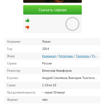
Скачать сериал
Название:
Палач
Год:
2014
Жанр:
Криминал
/
Детективы
/
Триллеры
/
Русские сериалы
Страна:
Россия
Режиссер:
Вячеслав Никифоров
В ролях:
Андрей Смоляков, Виктория Толстоганова, Юлия Пересильд, Марина Александрова, Алексей Бардуков, Юрий Тарасов, Владимир Юматов, Вадим Андреев, Даниэла Стоянович, Александр Дробитько
Серии
1-10 из 10
Продолжительность:
~ серия 50 минут
Формат:
mkv