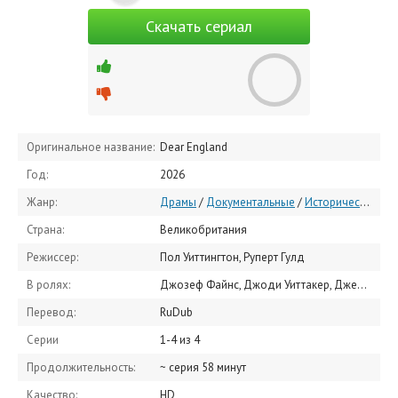
Скачать сериал
Оригинальное название:
Dear England
Год:
2026
Жанр:
Драмы
/
Документальные
/
Исторические
/
З
Страна:
Великобритания
Режиссер:
Пол Уиттингтон, Руперт Гулд
В ролях:
Джозеф Файнс, Джоди Уиттакер, Джейсон Уоткинс, Дэниэл Райан, Бобби Шофилд, Дэвид Шилдс, Адам Хагилл, Will Antenbring, Фрэнсис Лавхолл, Герард Монако
Перевод:
RuDub
Серии
1-4 из 4
Продолжительность:
~ серия 58 минут
Качество:
HD