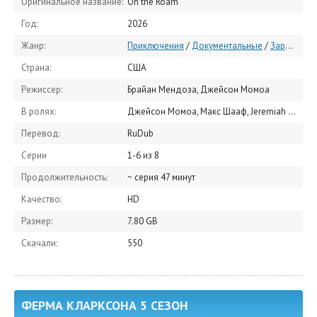
Оригинальное название:
On the Roam
Год:
2026
Жанр:
Приключения
/
Документальные
/
Зарубежные сериалы
Страна:
США
Режиссер:
Брайан Мендоза, Джейсон Момоа
В ролях:
Джейсон Момоа, Макс Шааф, Jeremiah Armenta
Перевод:
RuDub
Серии
1-6 из 8
Продолжительность:
~ серия 47 минут
Качество:
HD
Размер:
7.80 GB
Скачали:
550
ФЕРМА КЛАРКСОНА 5 СЕЗОН