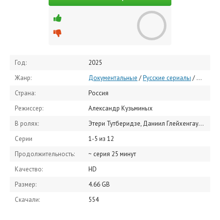
Год:
2025
Жанр:
Документальные
/
Русские сериалы
/
Сериал
Страна:
Россия
Режиссер:
Александр Кузьминых
В ролях:
Этери Тутберидзе, Даниил Глейхенгауз, Сергей Дудаков, Станислав Морозов, Ксения Поталицына, Алексей Железняков, Александра Бойкова, Дмитрий Козловский, Аделия Петросян, Софья Акатьева
Серии
1-5 из 12
Продолжительность:
~ серия 25 минут
Качество:
HD
Размер:
4.66 GB
Скачали:
554