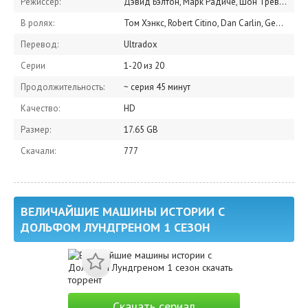
Режиссер:
Дэвид Бэлтон, Марк Радиче, Шон Тревисик
В ролях:
Том Хэнкс, Robert Citino, Dan Carlin, Geoffrey Wawro, Alexandra Richie, Doug Douds, Leah Wright-Rigueur, Дэн Сноу, Саймон Себаг Монтефиоре, Уэсли Кларк
Перевод:
Ultradox
Серии
1-20 из 20
Продолжительность:
~ серия 45 минут
Качество:
HD
Размер:
17.65 GB
Скачали:
777
ВЕЛИЧАЙШИЕ МАШИНЫ ИСТОРИИ С
ДОЛЬФОМ ЛУНДГРЕНОМ 1 СЕЗОН
Скачать сериал