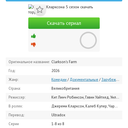
Скачать сериал
Оригинальное название:
Clarkson's Farm
Год:
2026
Жанр:
Комедии
/
Документальные
/
Зарубежные сериалы
Страна:
Великобритания
Режиссер:
Кит Линч Робинсон, Гэвин Уайтхед, Уилл Япп
В ролях:
Джереми Кларксон, Калеб Купер, Чарли Айрленд, Лиза Хоган, Джеральд Купер, Алан Таунсенд, Дилвин Эванс, Тим Коулз, Кевин Хариссон, Эллен Хеллиуэлл
Перевод:
Ultradox
Серии
1-8 из 8