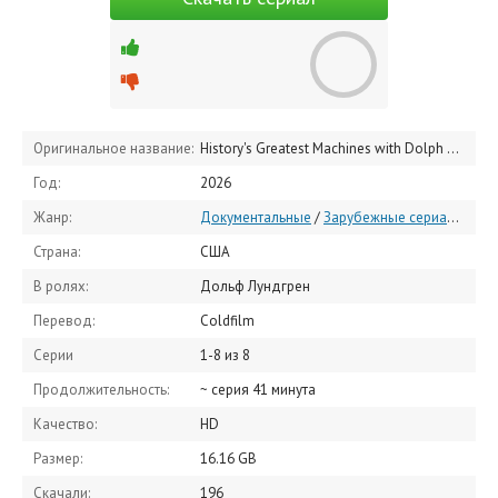
Оригинальное название:
History's Greatest Machines with Dolph Lundgren
Год:
2026
Жанр:
Документальные
/
Зарубежные сериалы
/
Се
Страна:
США
В ролях:
Дольф Лундгрен
Перевод:
Coldfilm
Серии
1-8 из 8
Продолжительность:
~ серия 41 минута
Качество:
HD
Размер:
16.16 GB
Скачали:
196