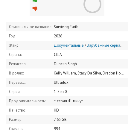
Оригинальное название:
Surviving Earth
Год:
2026
Жанр:
Документальные
/
Зарубежные сериалы
/
Се
Страна:
США
Режиссер:
Duncan Singh
В ролях:
Kelly William, Stacy Da Silva, Dredon House
Перевод:
Ultradox
Серии
1-8 из 8
Продолжительность:
~ серия 41 минут
Качество:
HD
Размер:
7.63 GB
Скачали:
994