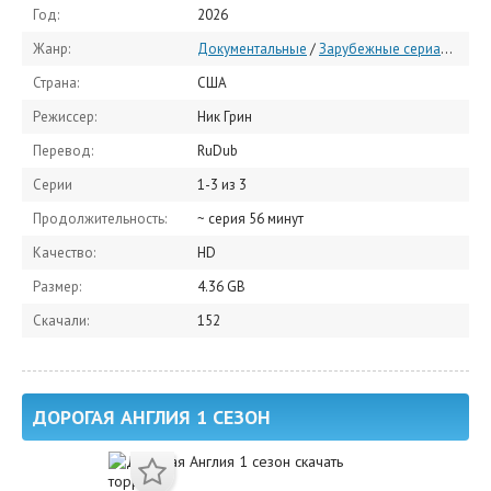
Год:
2026
Жанр:
Документальные
/
Зарубежные сериалы
/
Се
Страна:
США
Режиссер:
Ник Грин
Перевод:
RuDub
Серии
1-3 из 3
Продолжительность:
~ серия 56 минут
Качество:
HD
Размер:
4.36 GB
Скачали:
152
ДОРОГАЯ АНГЛИЯ 1 СЕЗОН