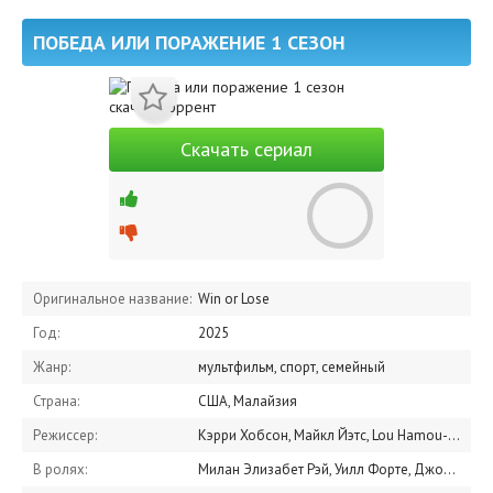
ПОБЕДА ИЛИ ПОРАЖЕНИЕ 1 СЕЗОН
Скачать сериал
Оригинальное название:
Win or Lose
Год:
2025
Жанр:
мультфильм, спорт, семейный
Страна:
США, Малайзия
Режиссер:
Кэрри Хобсон, Майкл Йэтс, Lou Hamou-Lhadj
В ролях:
Милан Элизабет Рэй, Уилл Форте, Джош Томсон, Иэн Чен, Akira Evans, Том Лоу, Rosanna Jean Foss, Romi Herrada, Winston Vengapally, Рейган То