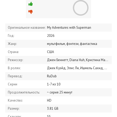
Оригинальное название:
My Adventures with Superman
Год:
2026
Жанр:
мультфильм, фэнтези, фантастика
Страна:
США
Режиссер:
Джен Беннетт, Diana Huh, Кристина Манрике
В ролях:
Джек Куэйд, Элис Ли, Ишмель Сахид, Макс Миттелман, Джоэль де ла Фуэнте, Даррел Браун, Дебра Уилсон, Зехра Фазал, Крис Парнелл, Майкл Эмерсон
Перевод:
RuDub
Серии
1-7 из 10
Продолжительность:
~ серия 25 минут
Качество:
HD
Размер:
3.81 GB
Скачали:
55