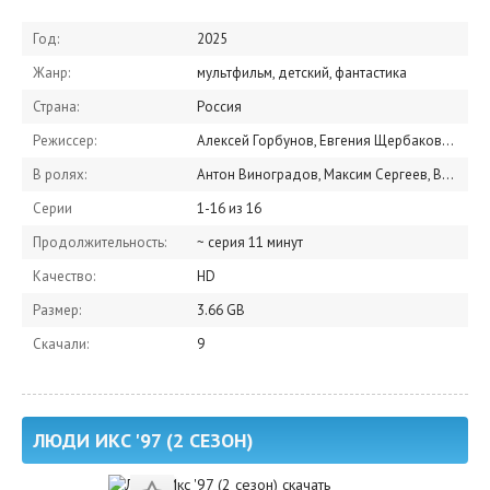
Год:
2025
Жанр:
мультфильм, детский, фантастика
Страна:
Россия
Режиссер:
Алексей Горбунов, Евгения Щербакова, Светлана Мардаголимова
В ролях:
Антон Виноградов, Максим Сергеев, Владимир Постников, Вадим Бочанов, Светлана Письмиченко, Сергей Мардарь, Михаил Черняк, Ксения Бржезовская
Серии
1-16 из 16
Продолжительность:
~ серия 11 минут
Качество:
HD
Размер:
3.66 GB
Скачали:
9
ЛЮДИ ИКС '97 (2 СЕЗОН)