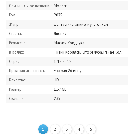
Оригинальное название:
Moonrise
Год:
2025
Жанр:
фантастика, аниме, мультфильм
Страна:
Япония
Режиссер:
Масаси Коидзука
В ролях:
Тиаки Кобаяси, Юто Уэмура, Райан Кольт Леви, Кристофер В. Джонс, Фрэнки Кевич, Барака Мэй, Кортни Лин Джонс, Бриттани Лауда, Ю Кобаяси, Масаки Аидзава
Серии
1-18 из 18
Продолжительность:
~ серия 26 минут
Качество:
HD
Размер:
1.37 GB
Скачали:
235
1
2
3
4
5