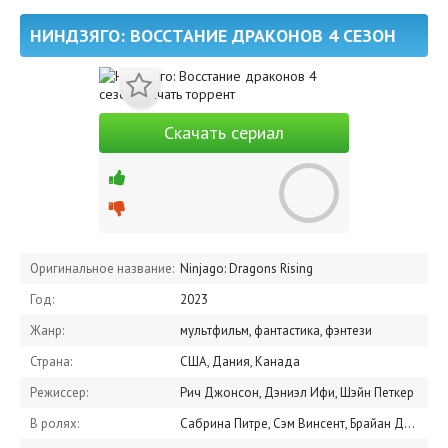
НИНДЗЯГО: ВОССТАНИЕ ДРАКОНОВ 4 СЕЗОН
Скачать сериал
Оригинальное название:
Ninjago: Dragons Rising
Год:
2023
Жанр:
мультфильм, фантастика, фэнтези
Страна:
США, Дания, Канада
Режиссер:
Рич Джонсон, Дэниэл Ифи, Шэйн Петкер
В ролях:
Сабрина Питре, Сэм Винсент, Брайан Драммонд, Девен Кристиан Мак, Винсент Тонг, Кадзуми Эванс, Келли Мецгер, Брент Миллер, Эндрю Френсис, Диана Вонг