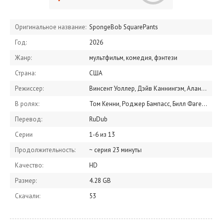
Оригинальное название:
SpongeBob SquarePants
Год:
2026
Жанр:
мультфильм, комедия, фэнтези
Страна:
США
Режиссер:
Винсент Уоллер, Дэйв Каннингэм, Алан Смарт
В ролях:
Том Кенни, Роджер Бампасс, Билл Фагербакки, Клэнси Браун, Мистер Лоуренс, Ди Брэдли Бейкер, Кэролин Лоуренс, Джилл Тэлли, Сирена Ирвин, Мэри Джо Кэтлетт
Перевод:
RuDub
Серии
1-6 из 13
Продолжительность:
~ серия 23 минуты
Качество:
HD
Размер:
4.28 GB
Скачали:
53