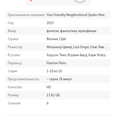
Оригинальное название:
Your Friendly Neighborhood Spider-Man
Год:
2025
Жанр:
фэнтези, фантастика, мультфильм
Страна:
Япония, США
Режиссер:
Мельхиор Цвиер, Liza Singer, Стью Ливингстон
В ролях:
Хадсон Темз, Юджин Бирд, Кари Уолгрен, Колман Доминго, Кэти Ан, Андре Робинсон, Артур Ортиз, Даймонд Уайт, Гриффин Пуату, Изабелла Акрес
Перевод:
Flarrow Films
Серии
1-10 из 10
Продолжительность:
~ серия 28 минут
Качество:
HD
Размер:
13.82 GB
Скачали:
6