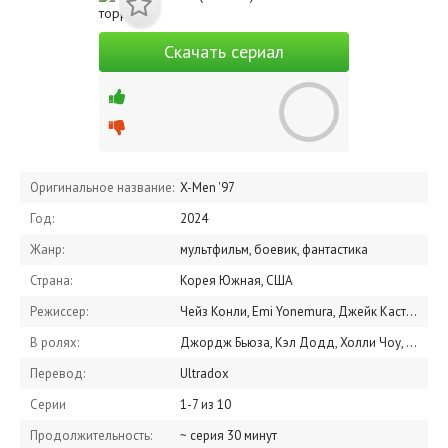
Скачать сериал
Оригинальное название:
X-Men '97
Год:
2024
Жанр:
мультфильм, боевик, фантастика
Страна:
Корея Южная, США
Режиссер:
Чейз Конли, Emi Yonemura, Джейк Касторена
В ролях:
Джордж Бьюза, Кэл Додд, Холли Чоу, Рэй Чейз, Дженнифер Хейл, Ленор Занн, Мэттью Уотерсон, Элисон Сили-Смит, Джон Пол Карлиак, Росс Маркванд
Перевод:
Ultradox
Серии
1-7 из 10
Продолжительность:
~ серия 30 минут