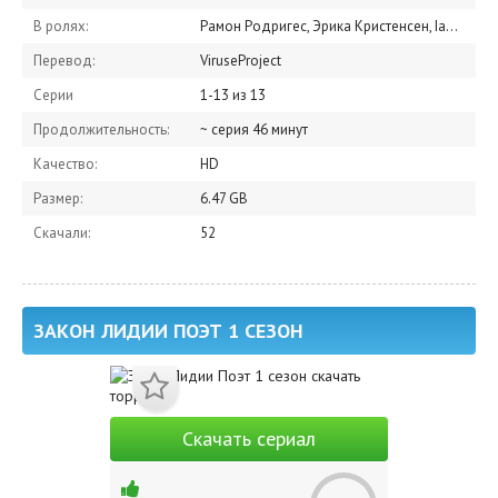
В ролях:
Рамон Родригес, Эрика Кристенсен, Iantha Richardson, Джейк МакЛафлин, Соня Сон, Cora Lu Tran, Тодд Алан Даркин, Курт Юе, Джина Родригес, Кевин Дэниелс
Перевод:
ViruseProject
Серии
1-13 из 13
Продолжительность:
~ серия 46 минут
Качество:
HD
Размер:
6.47 GB
Скачали:
52
ЗАКОН ЛИДИИ ПОЭТ 1 СЕЗОН
Скачать сериал