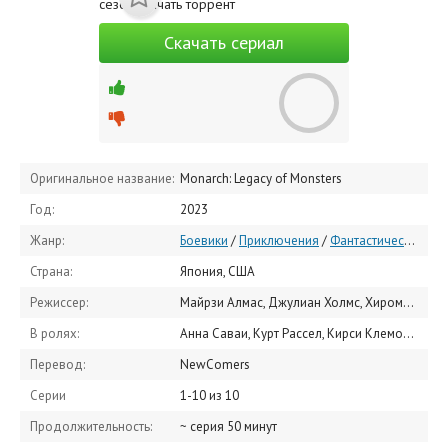
Скачать сериал
Оригинальное название:
Monarch: Legacy of Monsters
Год:
2023
Жанр:
Боевики
/
Приключения
/
Фантастические
/
З
Страна:
Япония, США
Режиссер:
Майрзи Алмас, Джулиан Холмс, Хироми Камата
В ролях:
Анна Саваи, Курт Рассел, Кирси Клемонс, Рэн Ватабэ, Джо Типпетт, Уайатт Рассел, Мари Ямамото, Элиза Ласовски, Мирелли Тейлор, Андерс Холм
Перевод:
NewComers
Серии
1-10 из 10
Продолжительность:
~ серия 50 минут