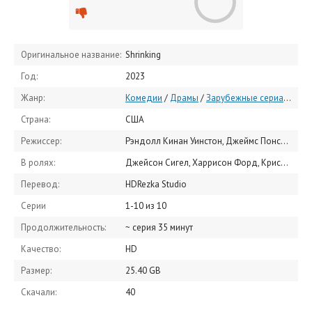
Оригинальное название:
Shrinking
Год:
2023
Жанр:
Комедии
/
Драмы
/
Зарубежные сериалы
/
Се
Страна:
США
Режиссер:
Рэндолл Кинан Уинстон, Джеймс Понсольдт, Зак Брафф
В ролях:
Джейсон Сигел, Харрисон Форд, Криста Миллер, Джессика Уильямс, Люк Тенни, Майкл Юри, Лукита Максвелл, Тед МакГинли, Рэйчел Стьюбингтон, Девин Норик
Перевод:
HDRezka Studio
Серии
1-10 из 10
Продолжительность:
~ серия 35 минут
Качество:
HD
Размер:
25.40 GB
Скачали:
40