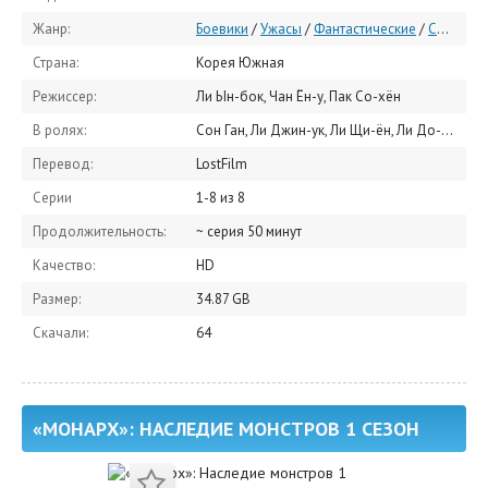
Жанр:
Боевики
/
Ужасы
/
Фантастические
/
Сериалы 2023
Страна:
Корея Южная
Режиссер:
Ли Ын-бок, Чан Ён-у, Пак Со-хён
В ролях:
Сон Ган, Ли Джин-ук, Ли Щи-ён, Ли До-хён, Ко Мин-щи, Пак Кю-ён, Ким Нам-хи, Ко Юн-джон, Ким Гап-су, Ким Сан-хо
Перевод:
LostFilm
Серии
1-8 из 8
Продолжительность:
~ серия 50 минут
Качество:
HD
Размер:
34.87 GB
Скачали:
64
«МОНАРХ»: НАСЛЕДИЕ МОНСТРОВ 1 СЕЗОН