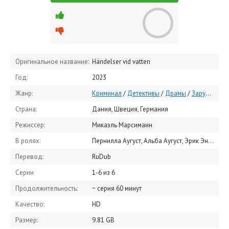
Оригинальное название:
Händelser vid vatten
Год:
2023
Жанр:
Криминал
/
Детективы
/
Драмы
/
Зарубежные сериалы
Страна:
Дания, Швеция, Германия
Режиссер:
Микаэль Марсимаин
В ролях:
Пернилла Аугуст, Альба Аугуст, Эрик Эн, Рольф Лассгор, Аста Аугуст, Alva Adermark, Lucas Grimstedt, Liam Gabrielsson Lövbrand, Лив Мяёнес, Sven Boräng
Перевод:
RuDub
Серии
1-6 из 6
Продолжительность:
~ серия 60 минут
Качество:
HD
Размер:
9.81 GB