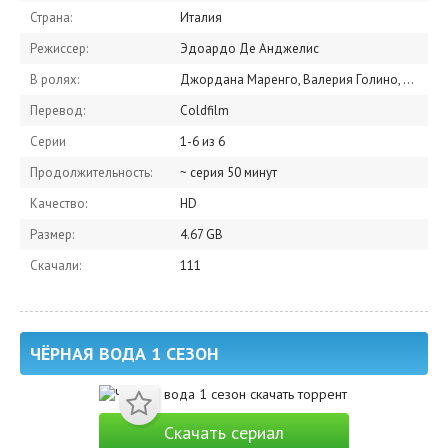
Страна:
Италия
Режиссер:
Эдоардо Де Анджелис
В ролях:
Джордана Маренго, Валерия Голино, Алессандро Прециози, Пина Турко, Вероника Пауэрс, Джузеппе Брунетти, Rossella Gamba, Azzurra Mennella, Мария Вера Ратти, Valeria Bono
Перевод:
Coldfilm
Серии
1-6 из 6
Продолжительность:
~ серия 50 минут
Качество:
HD
Размер:
4.67 GB
Скачали:
111
ЧЁРНАЯ ВОДА 1 СЕЗОН
Скачать сериал