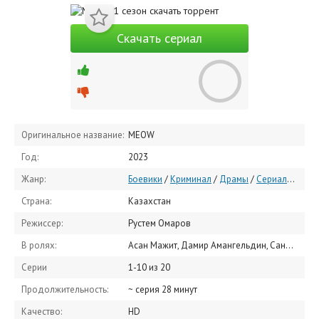
Скачать сериал
Оригинальное название:
MEOW
Год:
2023
Жанр:
Боевики
/
Криминал
/
Драмы
/
Сериалы 2023
Страна:
Казахстан
Режиссер:
Рустем Омаров
В ролях:
Асан Мажит, Дамир Амангельдин, Санжар Мади, Жандос Айбасов, Берик Айтжанов, Дулыга Акмолда, Азиз Бейшеналиев, Рустем Омаров, Чингиз Капин, Роберт Кун
Серии
1-10 из 20
Продолжительность:
~ серия 28 минут
Качество:
HD