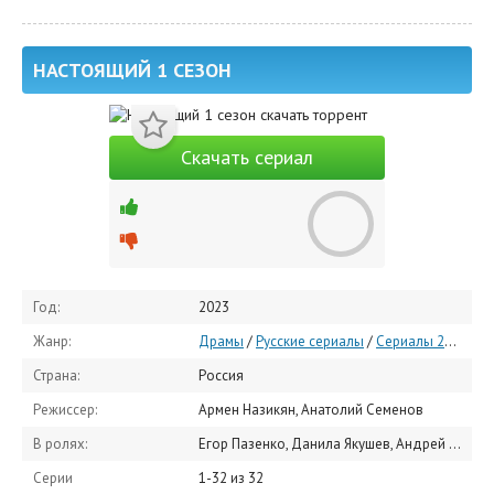
НАСТОЯЩИЙ 1 СЕЗОН
Скачать сериал
Год:
2023
Жанр:
Драмы
/
Русские сериалы
/
Сериалы 2023
Страна:
Россия
Режиссер:
Армен Назикян, Анатолий Семенов
В ролях:
Егор Пазенко, Данила Якушев, Андрей Гульнев, Екатерина Решетникова, Арсений Кожемякин, Василий Рукша, Михаил Бракоренко, Анна Королёва, Екатерина Яковлева-Карельская, Роберто Флейтес
Серии
1-32 из 32