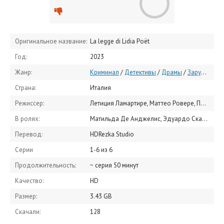
Оригинальное название:
La legge di Lidia Poët
Год:
2023
Жанр:
Криминал
/
Детективы
/
Драмы
/
Зарубежные сериалы
Страна:
Италия
Режиссер:
Летиция Ламартире, Маттео Ровере, Пиппо Маццапеза
В ролях:
Матильда Де Анджелис, Эдуардо Скарпетта, Pier Luigi Pasino, Сара Ладзаро, Sinéad Thornhill, Алессия Спинелли, Дарио Аита, Джанмарко Саурино, Aldo Ottobrino, Себастьяно Фумагалли
Перевод:
HDRezka Studio
Серии
1-6 из 6
Продолжительность:
~ серия 50 минут
Качество:
HD
Размер:
3.43 GB
Скачали:
128