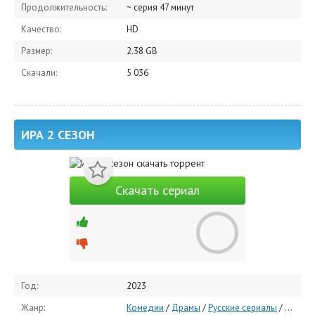
Продолжительность:
~ серия 47 минут
Качество:
HD
Размер:
2.38 GB
Скачали:
5 036
ИРА 2 СЕЗОН
Скачать сериал
Год:
2023
Жанр:
Комедии
/
Драмы
/
Русские сериалы
/
Русски