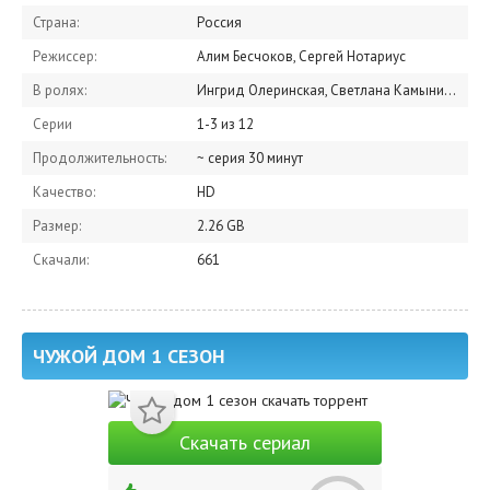
Страна:
Россия
Режиссер:
Алим Бесчоков, Сергей Нотариус
В ролях:
Ингрид Олеринская, Светлана Камынина, Максим Стоянов, Иван Купреенко, Григорий Калинин, Андрей Федорцов, Михаил Тройник, Александр Усердин, Юлия Волкова, Ксения Щербакова
Серии
1-3 из 12
Продолжительность:
~ серия 30 минут
Качество:
HD
Размер:
2.26 GB
Скачали:
661
ЧУЖОЙ ДОМ 1 СЕЗОН
Скачать сериал