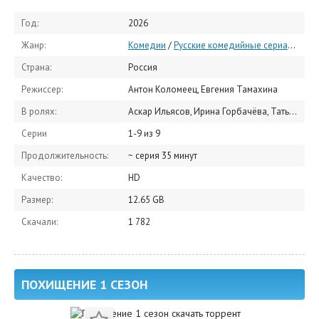
Год:
2026
Жанр:
Комедии
/
Русские комедийные сериалы
/
Др
Страна:
Россия
Режиссер:
Антон Коломеец, Евгения Тамахина
В ролях:
Аскар Ильясов, Ирина Горбачёва, Татьяна Догилева, Сергей Соцердотский, Михаил Тарабукин, Надежда Лумпова, Юлианна Михневич, Аглая Шиловская, Анастасия Волынская, Елена Жданова
Серии
1-9 из 9
Продолжительность:
~ серия 35 минут
Качество:
HD
Размер:
12.65 GB
Скачали:
1 782
ПОХИЩЕНИЕ 1 СЕЗОН