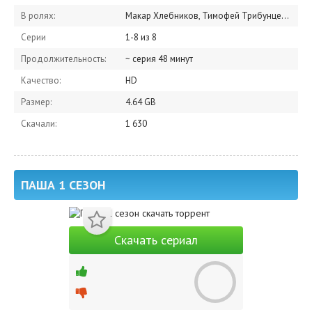
В ролях:
Макар Хлебников, Тимофей Трибунцев, Антон Шокалюк, Шарифбек Закиров, Елизавета Ищенко, Елизавета Кононова, Евгения Калинец, Андрей Прытков, Дмитрий Журавлев, Гоша Токаев
Серии
1-8 из 8
Продолжительность:
~ серия 48 минут
Качество:
HD
Размер:
4.64 GB
Скачали:
1 630
ПАША 1 СЕЗОН
Скачать сериал