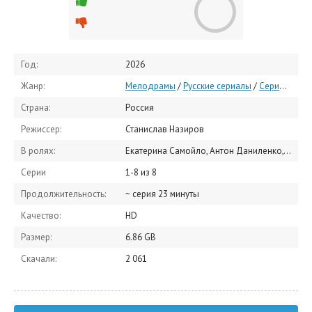
Год:
2026
Жанр:
Мелодрамы
/
Русские сериалы
/
Сериалы 2026
Страна:
Россия
Режиссер:
Станислав Назиров
В ролях:
Екатерина Самойло, Антон Даниленко, Майя Вознесенская, Вера Воронкова, Ирина Минеева, Евгений Коряковский, Валентина Муравская
Серии
1-8 из 8
Продолжительность:
~ серия 23 минуты
Качество:
HD
Размер:
6.86 GB
Скачали:
2 061