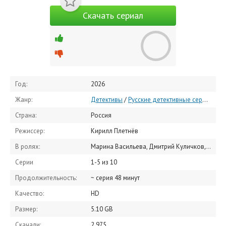
Скачать сериал
Год:
2026
Жанр:
Детективы
/
Русские детективные сериалы
/
Страна:
Россия
Режиссер:
Кирилл Плетнёв
В ролях:
Марина Васильева, Дмитрий Куличков, Ольга Смирнова, Тимофей Трибунцев, Дмитрий Ломакин, Артур Ваха, Наталия Курдюбова, Риналь Мухаметов, Изабель Эйдлен, Егор Кенжаметов
Серии
1-5 из 10
Продолжительность:
~ серия 48 минут
Качество:
HD
Размер:
5.10 GB
Скачали:
2 975