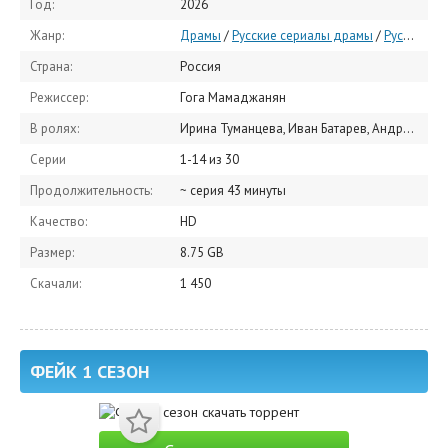
Год:
2026
Жанр:
Драмы
/
Русские сериалы драмы
/
Русские сериалы
Страна:
Россия
Режиссер:
Гога Мамаджанян
В ролях:
Ирина Туманцева, Иван Батарев, Андрей Андреев, Станислав Румянцев, Алиса Кот, Александра Соловьева, Тарас Шевченко, Евгения Ярушникова, Вероника Норина, Александр Грицюк
Серии
1-14 из 30
Продолжительность:
~ серия 43 минуты
Качество:
HD
Размер:
8.75 GB
Скачали:
1 450
ФЕЙК 1 СЕЗОН