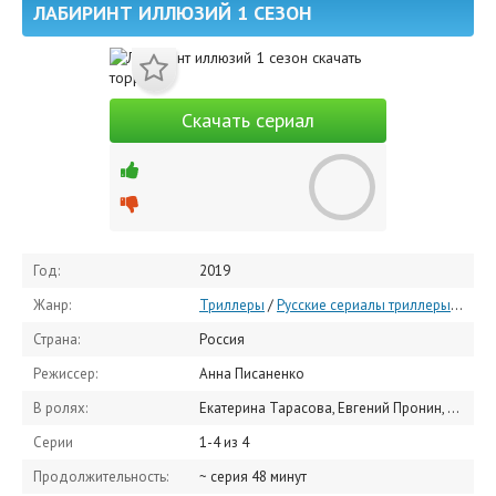
ЛАБИРИНТ ИЛЛЮЗИЙ 1 СЕЗОН
Скачать сериал
Год:
2019
Жанр:
Триллеры
/
Русские сериалы триллеры
/
Русс
Страна:
Россия
Режиссер:
Анна Писаненко
В ролях:
Екатерина Тарасова, Евгений Пронин, Анна Казючиц, Алексей Фатеев, Матвей Грудцинов, Елена Медведева, Вячеслав Кулаков, Сергей Шанин, Александр Новик, Олеся Сугак
Серии
1-4 из 4
Продолжительность:
~ серия 48 минут