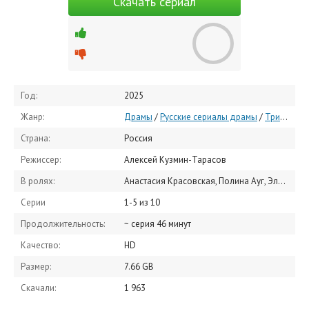
Скачать сериал
Год:
2025
Жанр:
Драмы
/
Русские сериалы драмы
/
Триллеры
Страна:
Россия
Режиссер:
Алексей Кузмин-Тарасов
В ролях:
Анастасия Красовская, Полина Ауг, Эльдар Калимулин, Василий Михайлов, Татьяна Струженкова, Ольга Хитеева, Дмитрий Моськов, Мирослав Харин, Тимофей Иванов, Анна Осипова
Серии
1-5 из 10
Продолжительность:
~ серия 46 минут
Качество:
HD
Размер:
7.66 GB
Скачали:
1 963