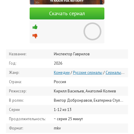
Скачать сериал
Название:
Инспектор Гаврилов
Год:
2026
Жанр:
Комедии
/
Русские сериалы
/
Сериалы 2026
/
Страна:
Россия
Режиссер:
Кирилл Васильев, Анатолий Колиев
В ролях:
Виктор Добронравов, Екатерина Стулова, Наталья Земцова, Денис Власенко, Андрей Петелько, Омар Алибутаев, Алексей Демидов, Никита Дювбанов, Вадим Ракитин, Михаил Павлик
Серии
1-12 из 13
Продолжительность:
~ серия 25 минут
Формат:
mkv