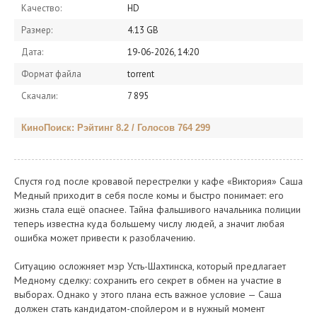
Качество:
HD
Размер:
4.13 GB
Дата:
19-06-2026, 14:20
Формат файла
torrent
Скачали:
7 895
КиноПоиск: Рэйтинг 8.2 / Голосов 764 299
Спустя год после кровавой перестрелки у кафе «Виктория» Саша
Медный приходит в себя после комы и быстро понимает: его
жизнь стала ещё опаснее. Тайна фальшивого начальника полиции
теперь известна куда большему числу людей, а значит любая
ошибка может привести к разоблачению.
Ситуацию осложняет мэр Усть-Шахтинска, который предлагает
Медному сделку: сохранить его секрет в обмен на участие в
выборах. Однако у этого плана есть важное условие — Саша
должен стать кандидатом-спойлером и в нужный момент