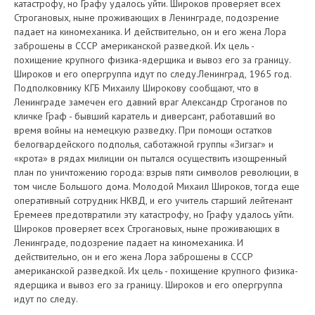
катастрофу, но Графу удалось уйти. Широков проверяет всех
Строгановых, ныне проживающих в Ленинграде, подозрение
падает на киномеханика. И действительно, он и его жена Лора
заброшены в СССР американской разведкой. Их цель -
похищение крупного физика-ядерщика и вывоз его за границу.
Широков и его опергруппа идут по следу.Ленинград, 1965 год.
Подполковнику КГБ Михаилу Широкову сообщают, что в
Ленинграде замечен его давний враг Александр Строганов по
кличке Граф - бывший каратель и диверсант, работавший во
время войны на немецкую разведку. При помощи остатков
белогвардейского подполья, саботажной группы «Зигзаг» и
«крота» в рядах милиции он пытался осуществить изощренный
план по уничтожению города: взрыв пяти символов революции, в
том числе Большого дома. Молодой Михаил Широков, тогда еще
оперативный сотрудник НКВД, и его учитель старший лейтенант
Еремеев предотвратили эту катастрофу, но Графу удалось уйти.
Широков проверяет всех Строгановых, ныне проживающих в
Ленинграде, подозрение падает на киномеханика. И
действительно, он и его жена Лора заброшены в СССР
американской разведкой. Их цель - похищение крупного физика-
ядерщика и вывоз его за границу. Широков и его опергруппа
идут по следу.