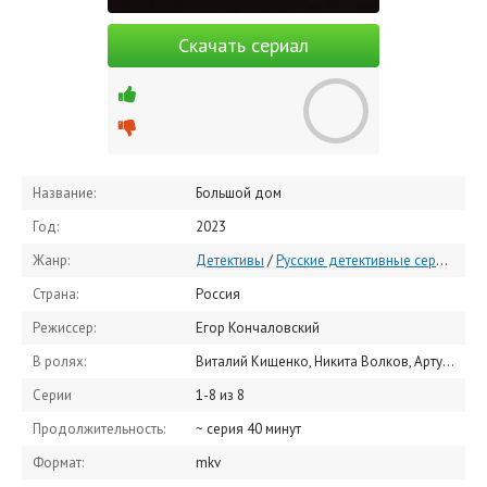
Скачать сериал
Название:
Большой дом
Год:
2023
Жанр:
Детективы
/
Русские детективные сериалы
/
Страна:
Россия
Режиссер:
Егор Кончаловский
В ролях:
Виталий Кищенко, Никита Волков, Артур Ваха, Борис Хвошнянский, Илья Коробко, Ольга Белинская, Александр Лыков, Сергей Мигицко, Михаил Гаврилов, Евгений Терских
Серии
1-8 из 8
Продолжительность:
~ серия 40 минут
Формат:
mkv