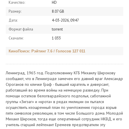
Качество:
HD
Размер:
8.07 GB
Дата:
4-03-2026, 09:47
Формат файла
torrent
Скачали:
1 033
КиноПоиск: Рэйтинг 7.6 / Голосов 127 011
Ленинград, 1965 год. Подполковнику КГБ Михаилу Широкову
сообщают, что в Ленинграде замечен его давний враг Александр
Строганов по кличке Граф - бывший каратель и диверсант,
работавший во время войны на немецкую разведку. При
помощи остатков белогвардейского подполья, саботажной
группы «Зигзаг» и «крота» в рядах милиции он пытался
осуществить изощренный план по уничтожению города: взрыв
пяти символов революции, в том числе Большого дома. Молодой
Михаил Широков, тогда еще оперативный сотрудник НКВД, и его
учитель старший лейтенант Еремеев предотвратили эту