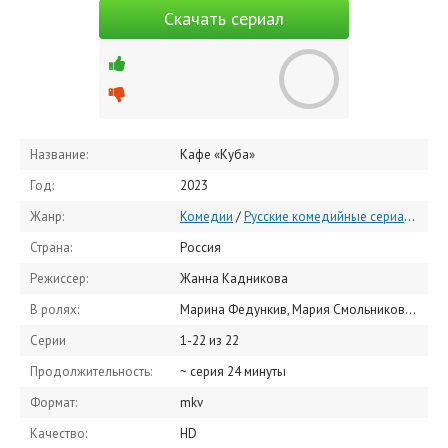
Скачать сериал
Название:
Кафе «Куба»
Год:
2023
Жанр:
Комедии
/
Русские комедийные сериалы
/
Ру
Страна:
Россия
Режиссер:
Жанна Кадникова
В ролях:
Марина Федункив, Мария Смольникова, Григорий Чабан, Виктория Клинкова, Глеб Бочков, Юрий Сисков, Екатерина Шумакова, Евгений Сахаров, Михаил Бочаров, Илья Белов
Серии
1-22 из 22
Продолжительность:
~ серия 24 минуты
Формат:
mkv
Качество:
HD