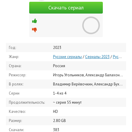
Скачать сериал
Год:
2023
Жанр:
Русские сериалы
/
Сериалы 2023
/
Русские военные сериалы
Страна:
Россия
Режиссер:
Игорь Угольников, Александр Балахонов
В ролях:
Владимир Верёвочкин, Александр Бухаров, Игорь Угольников, Юлия Афанасьева, Михаил Евланов, Алексей Шевченков, Сергей Чирков, Дмитрий Белоцерковский, Александр Обласов, Марк Вдовин
Серии
1-4 из 4
Продолжительность:
~ серия 55 минут
Качество:
HD
Размер:
2.80 GB
Скачали:
383