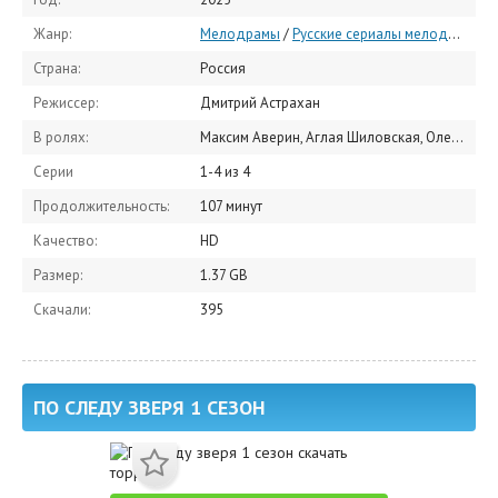
Жанр:
Мелодрамы
/
Русские сериалы мелодрамы
/
Страна:
Россия
Режиссер:
Дмитрий Астрахан
В ролях:
Максим Аверин, Аглая Шиловская, Олеся Железняк, Виталий Кищенко, Никита Тарасов, Евгений Сидихин, Андрей Кайков
Серии
1-4 из 4
Продолжительность:
107 минут
Качество:
HD
Размер:
1.37 GB
Скачали:
395
ПО СЛЕДУ ЗВЕРЯ 1 СЕЗОН