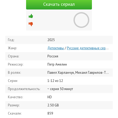
Скачать сериал
Год:
2025
Жанр:
Детективы
/
Русские детективные сериалы
/
Страна:
Россия
Режиссер:
Петр Амелин
В ролях:
Павел Харланчук, Михаил Гаврилов-Третьяков, Антон Батырев, Сергей Комаров, Евгения Лыкова, Никита Касьяненко, Иван Батарев, Женя Малахова, Максим Щеголев, Владимир Селезнев
Серии
1-12 из 12
Продолжительность:
~ серия 50 минут
Качество:
HD
Размер:
2.50 GB
Скачали:
859