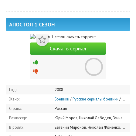
АПОСТОЛ 1 СЕЗОН
Скачать сериал
Год:
2008
Жанр:
Боевики
/
Русские сериалы боевики
/
Русские
Страна:
Россия
Режиссер:
Юрий Мороз, Николай Лебедев, Геннадий Сидоров
В ролях:
Евгений Миронов, Николай Фоменко, Дарья Мороз, Андрей Смирнов, Андрей Гусев, Юрий Назаров, Александр Новин, Алексей Комашко, Сергей Быстрицкий, Михаил Федоровский