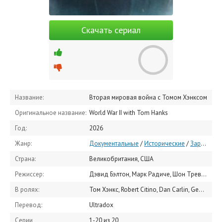
Скачать сериал
Название:
Вторая мировая война с Томом Хэнксом
Оригинальное название:
World War II with Tom Hanks
Год:
2026
Жанр:
Документальные
/
Исторические
/
Зарубежные сериалы
Страна:
Великобритания, США
Режиссер:
Дэвид Бэлтон, Марк Радиче, Шон Тревисик
В ролях:
Том Хэнкс, Robert Citino, Dan Carlin, Geoffrey Wawro, Alexandra Richie, Doug Douds, Leah Wright-Rigueur, Дэн Сноу, Саймон Себаг Монтефиоре, Уэсли Кларк
Перевод:
Ultradox
Серии
1-20 из 20