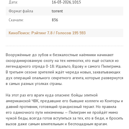
Дата:
16-03-2026, 10:15
Формат файла
torrent
Скачали:
836
КиноПоиск: Рэйтинг 7.8 / Голосов 195 593
Вооружённые до зубов и безжалостные наёмники начинают
скоординированную охоту на тех немногих, кто ещё остался из
легендарного отряда 0-18: Идальго, Вдову и самого Пилигрима.
В третьем сезоне зрителей ждёт череда новых, захватывающих
дух операций опального секретного агента, которые развернутся
в самых разных уголках страны.
На этот раз его враги куда опаснее: бойцы элитной
американской ЧВК, предавшие его бывшие коллеги из Конторы и
давний противник, готовящий грандиозный теракт. Но правила
его одиночного пути неизменны — Пилигрим не пройдёт мимо
чужой беды, всегда готов вступиться за тех, кто в беде, и бросить
вызов даже самым влиятельным и беспощадным врагам.