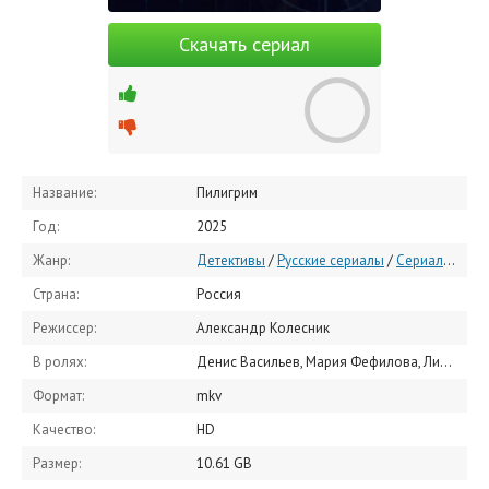
Скачать сериал
Название:
Пилигрим
Год:
2025
Жанр:
Детективы
/
Русские сериалы
/
Сериалы 2025
Страна:
Россия
Режиссер:
Александр Колесник
В ролях:
Денис Васильев, Мария Фефилова, Лидия Шевченко, Дмитрий Паламарчук, Илья Шакунов, Сергей Жарков, Роман Агеев, Александр Барановский, Антон Сиданченко, Валерий Смекалов
Формат:
mkv
Качество:
HD
Размер:
10.61 GB