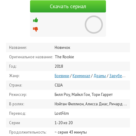
Скачать сериал
Название:
Новичок
Оригинальное название:
The Rookie
Год:
2018
Жанр:
Боевики
/
Криминал
/
Драмы
/
Зарубежные сериалы
Страна:
США
Режиссер:
Билл Роу, Майкл Гои, Тори Гаррет
В ролях:
Нэйтан Филлион, Алисса Диас, Ричард Т. Джонс, Мелисса О'Нил, Эрик Винтер, Мекиа Кокс, Шон Эшмор, Дженна Дуан, Лиссет Чавес, Титус Макин мл.
Перевод:
LostFilm
Серии
1-20 из 20
Продолжительность:
~ серия 43 минуты