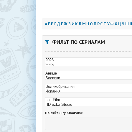
А
Б
В
Г
Д
Е
Ж
З
И
К
Л
М
Н
О
П
Р
С
Т
У
Ф
Х
Ц
Ч
Ш
ФИЛЬТ ПО СЕРИАЛАМ
По рэйтингу KinoPoisk