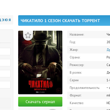
Щ
Э
Ю
Я
ЧИКАТИЛО 1 СЕЗОН СКАЧАТЬ ТОРРЕНТ
Название:
Чи
Год:
20
Жанр:
Де
Страна:
Ро
Режиссер:
Са
В ролях:
Дмитрий 
Серии
1-
Продолжительность:
~ 
Формат:
m
Скачать сериал
Качество:
H