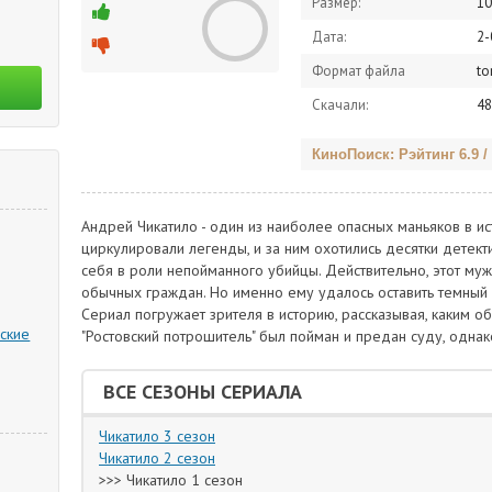
Размер:
10
Дата:
2-
Формат файла
to
Скачали:
48
КиноПоиск: Рэйтинг 6.9 /
Андрей Чикатило - один из наиболее опасных маньяков в ис
циркулировали легенды, и за ним охотились десятки детект
себя в роли непойманного убийцы. Действительно, этот му
обычных граждан. Но именно ему удалось оставить темный с
Сериал погружает зрителя в историю, рассказывая, каким о
ские
"Ростовский потрошитель" был пойман и предан суду, одна
ВСЕ СЕЗОНЫ СЕРИАЛА
Чикатило 3 сезон
Чикатило 2 сезон
>>> Чикатило 1 сезон