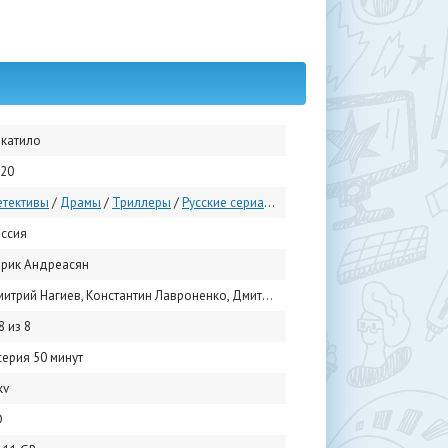
катило
20
тективы
/
Драмы
/
Триллеры
/
Русские сериалы
/
Сериалы 2020
ссия
рик Андреасян
Нагиев, Константин Лавроненко, Дмитрий Власкин, Юлия Афанасьева, Георгий Мартиросян, Олег Каменщиков, Николай Козак, Евгений Шириков, Иван Федотов, Александр Курлов
8 из 8
серия 50 минут
kv
D