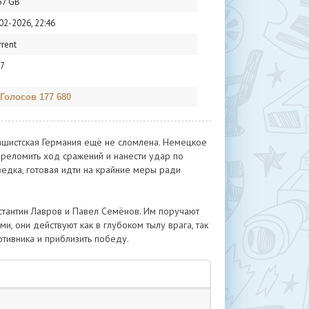
57 GB
02-2026, 22:46
rrent
7
 Голосов 177 680
ашистская Германия ещё не сломлена. Немецкое
реломить ход сражений и нанести удар по
ведка, готовая идти на крайние меры ради
нстантин Лавров и Павел Семёнов. Им поручают
и, они действуют как в глубоком тылу врага, так
отивника и приблизить победу.