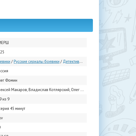
МЕРШ
25
евики
/
Русские сериалы боевики
/
Детективы
/
Исторические
/
Русские сер
ссия
лег Фомин
акаров, Владислав Котлярский, Олег Фомин, Леонид Громов, Николай Козак, Александр Обласов, Анатолий Гущин, Александра Богданова, Светлана Степанковская, Денис Константинов
9 из 9
серия 45 минут
kv
D