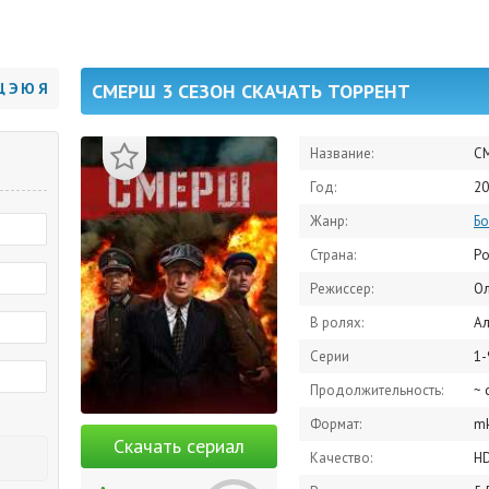
Щ
Э
Ю
Я
СМЕРШ 3 СЕЗОН СКАЧАТЬ ТОРРЕНТ
Название:
С
Год:
20
Жанр:
Бо
Страна:
Ро
Режиссер:
О
В ролях:
Алексей М
Серии
1-
Продолжительность:
~ 
Формат:
m
Скачать сериал
Качество:
H