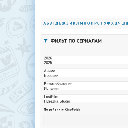
А
Б
В
Г
Д
Е
Ж
З
И
К
Л
М
Н
О
П
Р
С
Т
У
Ф
Х
Ц
Ч
Ш
ФИЛЬТ ПО СЕРИАЛАМ
По рэйтингу KinoPoisk