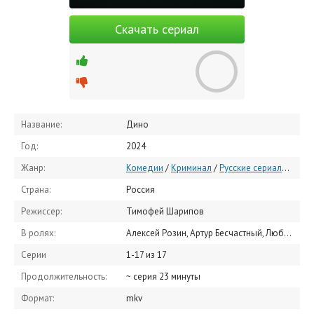
Скачать сериал
Название:
Дино
Год:
2024
Жанр:
Комедии
/
Криминал
/
Русские сериалы
/
Рус
Страна:
Россия
Режиссер:
Тимофей Шарипов
В ролях:
Алексей Розин, Артур Бесчастный, Любовь Толкалина, Елизавета Кононова, Всеволод Володин, Андрей Гальченко, Рустам Ахмадеев, Сергей Колесов, Сергей Шнырёв, Валерия Ёлкина
Серии
1-17 из 17
Продолжительность:
~ серия 23 минуты
Формат:
mkv