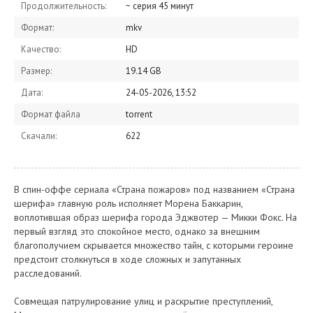
Продолжительность:
~ серия 45 минут
Формат:
mkv
Качество:
HD
Размер:
19.14 GB
Дата:
24-05-2026, 13:52
Формат файла
torrent
Скачали:
622
В спин-оффе сериала «Страна пожаров» под названием «Страна
шерифа» главную роль исполняет Морена Баккарин,
воплотившая образ шерифа города Эджвотер — Микки Фокс. На
первый взгляд это спокойное место, однако за внешним
благополучием скрывается множество тайн, с которыми героине
предстоит столкнуться в ходе сложных и запутанных
расследований.
Совмещая патрулирование улиц и раскрытие преступлений,