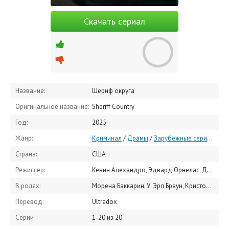
Скачать сериал
Название:
Шериф округа
Оригинальное название:
Sheriff Country
Год:
2025
Жанр:
Криминал
/
Драмы
/
Зарубежные сериалы
/
С
Страна:
США
Режиссер:
Кевин Алехандро, Эдвард Орнелас, Джеймс Стронг
В ролях:
Морена Баккарин, У. Эрл Браун, Кристофер Горам, Мишель Уивер, Жаклин Эмерсон, Мэтт Лауриа, Кристин Бут, Аманда Аркюри, Кэролайн Ри, Джессика Греко
Перевод:
Ultradox
Серии
1-20 из 20