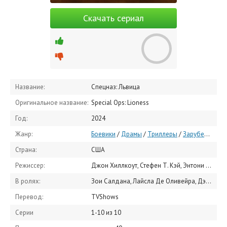
Скачать сериал
Название:
Спецназ: Львица
Оригинальное название:
Special Ops: Lioness
Год:
2024
Жанр:
Боевики
/
Драмы
/
Триллеры
/
Зарубежные сериалы
Страна:
США
Режиссер:
Джон Хиллкоут, Стефен Т. Кэй, Энтони Бирн
В ролях:
Зои Салдана, Лайсла Де Оливейра, Дэйв Эннэйбл, Джилл Вагнер, ЛаМоника Гаррет, Джеймс Джордан, Остин Хеберт, Джона Уортон, Ханна Лав Ланье, Николь Кидман
Перевод:
TVShows
Серии
1-10 из 10