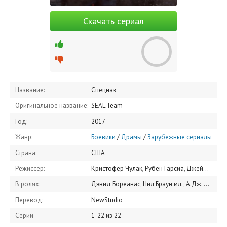
Скачать сериал
Название:
Спецназ
Оригинальное название:
SEAL Team
Год:
2017
Жанр:
Боевики
/
Драмы
/
Зарубежные сериалы
Страна:
США
Режиссер:
Кристофер Чулак, Рубен Гарсиа, Джеймс М. Муро
В ролях:
Дэвид Бореанас, Нил Браун мл., А.Дж. Бакли, Тони Тракс, Justin Melnick, Макс Тириот, Тайлер Грэй, Джудд Лорманд, Джессика Паре, Dita The Hair Missile Dog
Перевод:
NewStudio
Серии
1-22 из 22