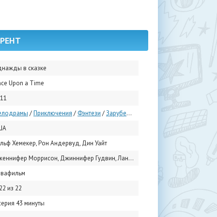
РРЕНТ
нажды в сказке
ce Upon a Time
11
елодрамы
/
Приключения
/
Фэнтези
/
Зарубежные сериалы
ША
льф Хемекер, Рон Андервуд, Дин Уайт
ер Моррисон, Джиннифер Гудвин, Лана Паррия, Джошуа Даллас, Джаред Гилмор, Роберт Карлайл, Рафаэль Сбардж, Колин О’Донохью, Эмили де Рэвин, Ребекка Мэдер
евафильм
22 из 22
серия 43 минуты