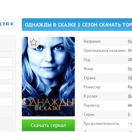
Щ
Э
Ю
Я
ОДНАЖДЫ В СКАЗКЕ 1 СЕЗОН СКАЧАТЬ ТО
Название:
Од
Оригинальное название:
On
Год:
20
Жанр:
М
Страна:
С
Режиссер:
Ра
В ролях:
Дженниф
Перевод:
Н
Серии
1-
Продолжительность:
~ 
Скачать сериал