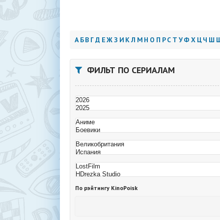
А
Б
В
Г
Д
Е
Ж
З
И
К
Л
М
Н
О
П
Р
С
Т
У
Ф
Х
Ц
Ч
Ш
ФИЛЬТ ПО СЕРИАЛАМ
По рэйтингу KinoPoisk