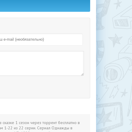
 сказке 1 сезон через торрент бесплатно в
м 1-22 из 22 серии. Сериал Однажды в