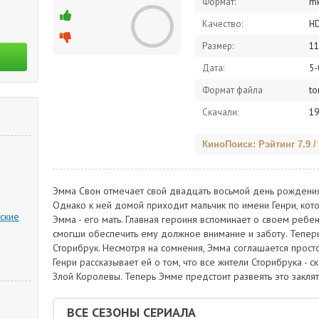
Формат:
m
Качество:
H
Размер:
11
Дата:
5-
Формат файла
to
Скачали:
19
КиноПоиск: Рэйтинг 7.9 /
Эмма Свон отмечает свой двадцать восьмой день рождения 
Однако к ней домой приходит мальчик по имени Генри, кото
ские
Эмма - его мать. Главная героиня вспоминает о своем ребен
смогши обеспечить ему должное внимание и заботу. Теперь
Сторибрук. Несмотря на сомнения, Эмма соглашается прост
Генри рассказывает ей о том, что все жители Сторибрука -
Злой Королевы. Теперь Эмме предстоит развеять это заклят
ВСЕ СЕЗОНЫ СЕРИАЛА