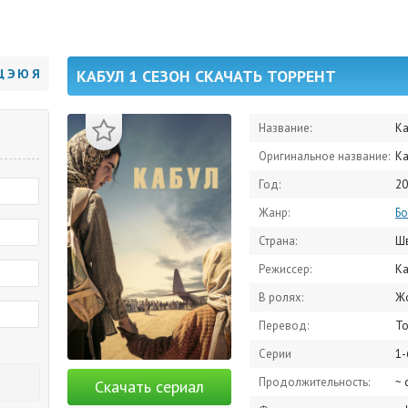
Щ
Э
Ю
Я
КАБУЛ 1 СЕЗОН СКАЧАТЬ ТОРРЕНТ
Название:
К
Оригинальное название:
Ka
Год:
20
Жанр:
Бо
Страна:
Шв
Режиссер:
Ка
В ролях:
Жонатан 
Перевод:
То
Серии
1-
Продолжительность:
~ 
Скачать сериал