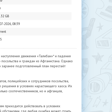
kv
D
.32 GB
07-2026, 08:39
rrent
5
 наступления движения «Талибан»* и падения
 посольства и граждан из Афганистана. Однако
то заранее подготовленный план перестаёт
ов, полицейских и сотрудников посольства,
 решения в условиях нарастающего хаоса. Их
лько соотечественников, но и афганцев,
м приходится действовать в условиях
й обстановки, где любая ошибка может стоить