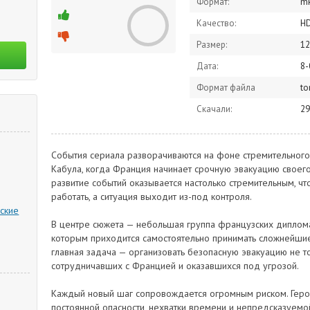
Формат:
m
Качество:
H
Размер:
12
Дата:
8-
Формат файла
to
Скачали:
29
События сериала разворачиваются на фоне стремительного
Кабула, когда Франция начинает срочную эвакуацию своего
развитие событий оказывается настолько стремительным, ч
работать, а ситуация выходит из-под контроля.
ские
В центре сюжета — небольшая группа французских дипломат
которым приходится самостоятельно принимать сложнейшие
главная задача — организовать безопасную эвакуацию не то
сотрудничавших с Францией и оказавшихся под угрозой.
Каждый новый шаг сопровождается огромным риском. Героя
постоянной опасности, нехватки времени и непредсказуемо