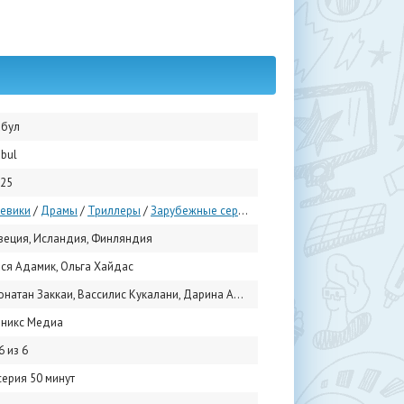
абул
bul
25
евики
/
Драмы
/
Триллеры
/
Зарубежные сериалы
/
Сериалы 2025
еция, Исландия, Финляндия
ся Адамик, Ольга Хайдас
Заккаи, Вассилис Кукалани, Дарина Аль Джунди, Шервин Аленаби, Hannah Abdoh, Джанмарко Саурино, Жанна Гурсо, Эрик Дэйн, Тибо Эврар, Кристос Василопулос
никс Медиа
6 из 6
серия 50 минут