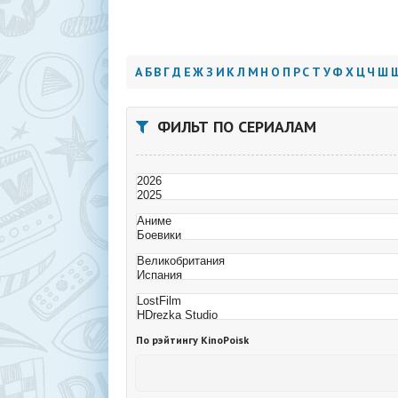
А
Б
В
Г
Д
Е
Ж
З
И
К
Л
М
Н
О
П
Р
С
Т
У
Ф
Х
Ц
Ч
Ш
ФИЛЬТ ПО СЕРИАЛАМ
По рэйтингу KinoPoisk