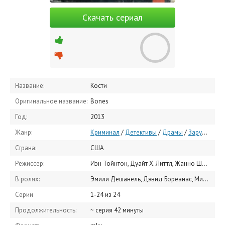
Скачать сериал
Название:
Кости
Оригинальное название:
Bones
Год:
2013
Жанр:
Криминал
/
Детективы
/
Драмы
/
Зарубежные сериалы
Страна:
США
Режиссер:
Иэн Тойнтон, Дуайт Х. Литтл, Жанно Шварц
В ролях:
Эмили Дешанель, Дэвид Бореанас, Микаэла Конлин, Ти-Джей Тайн, Тамара Тейлор, Джон Фрэнсис Дейли, Эрик Миллеган, Джон Бойд, Патриша Белчер, Майкл Терри
Серии
1-24 из 24
Продолжительность:
~ серия 42 минуты