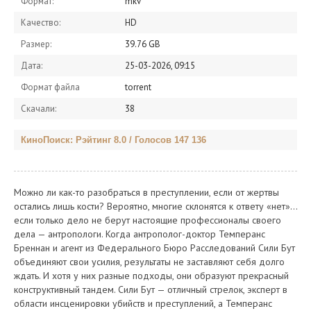
Формат:
mkv
Качество:
HD
Размер:
39.76 GB
Дата:
25-03-2026, 09:15
Формат файла
torrent
Скачали:
38
КиноПоиск: Рэйтинг 8.0 / Голосов 147 136
Можно ли как-то разобраться в преступлении, если от жертвы
остались лишь кости? Вероятно, многие склонятся к ответу «нет»...
если только дело не берут настоящие профессионалы своего
дела — антропологи. Когда антрополог-доктор Темперанс
Бреннан и агент из Федерального Бюро Расследований Сили Бут
объединяют свои усилия, результаты не заставляют себя долго
ждать. И хотя у них разные подходы, они образуют прекрасный
конструктивный тандем. Сили Бут — отличный стрелок, эксперт в
области инсценировки убийств и преступлений, а Темперанс