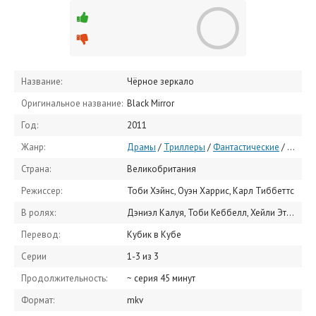
Название:
Чёрное зеркало
Оригинальное название:
Black Mirror
Год:
2011
Жанр:
Драмы
/
Триллеры
/
Фантастические
/
Заруб
Страна:
Великобритания
Режиссер:
Тоби Хэйнс, Оуэн Харрис, Карл Тиббеттс
В ролях:
Дэниэл Калуя, Тоби Кеббелл, Хейли Этвелл, Брайс Даллас Ховард, Уайатт Рассел, Келли Макдоналд, Гугу Эмбата-Ро, Маккензи Дэвис, Джесси Племонс, Анджана Васан
Перевод:
Кубик в Кубе
Серии
1-3 из 3
Продолжительность:
~ серия 45 минут
Формат:
mkv