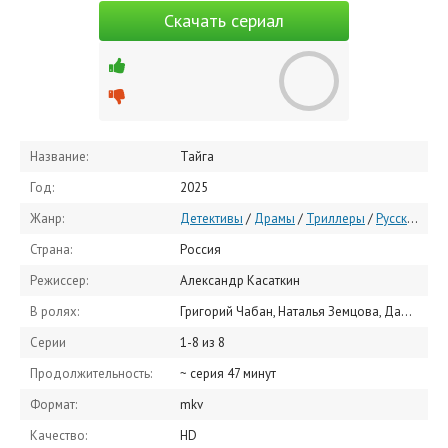
Скачать сериал
Название:
Тайга
Год:
2025
Жанр:
Детективы
/
Драмы
/
Триллеры
/
Русские сериалы
Страна:
Россия
Режиссер:
Александр Касаткин
В ролях:
Григорий Чабан, Наталья Земцова, Дарья Екамасова, Владимир Селезнев, Марина Денисова, Елена Коренева, Елизавета Ищенко, Маргарита Галич, Алиса Олейник, Елена Руфанова
Серии
1-8 из 8
Продолжительность:
~ серия 47 минут
Формат:
mkv
Качество:
HD