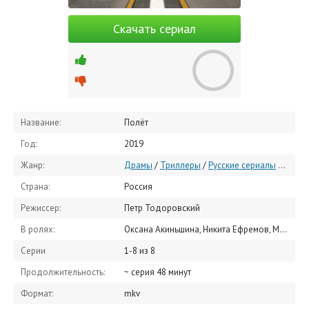
Скачать сериал
Название:
Полёт
Год:
2019
Жанр:
Драмы
/
Триллеры
/
Русские сериалы
/
Сериа
Страна:
Россия
Режиссер:
Петр Тодоровский
В ролях:
Оксана Акиньшина, Никита Ефремов, Михаил Ефремов, Евгения Добровольская, Юлия Хлынина, Павел Табаков, Сергей Чонишвили, Александр Робак, Виктория Толстоганова, Олег Васильков
Серии
1-8 из 8
Продолжительность:
~ серия 48 минут
Формат:
mkv