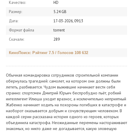
Качество:
HD
Размер:
5.24 GB
Дата:
17-03-2026, 09:13
Формат файла
torrent
Скачали:
289
КиноПоиск: Рэйтинг 7.5 / Голосов 108 632
Обычная командировка сотрудников строительной компании
обернулась трагедией: самолет, на котором они должны были
лететь, разбивается. Чудом выжившие начинают вести себя
странно: спортсмен Дмитрий Юрьич беспробудно пьёт, робкий
интеллигент Илюша уходит вразнос, а исключительно неприятный
Жабенко начинает ходить на похороны погибших в катастрофе и
наоборот оказывается добрым и сочувствующим человеком. В
каждой серии рассказана история одного из героев, которых
объединила катастрофа. Неожиданные перемены настораживают
знакомых, но никто даже не догадывается, какую зловещую