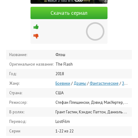
Скачать сериал
Название:
Флэш
Оригинальное название:
The Flash
Год:
2018
Жанр:
Боевики
/
Драмы
/
Фантастические
/
Зарубежные сериалы
Страна:
США
Режиссер:
Стефан Плещински, Дэвид МакУиртер, Дермотт Даунс
В ролях:
Грант Гастин, Кэндис Паттон, Даниэль Панабэйкер, Джесси Л. Мартин, Карлос Валдес, Томас Кавана, Даниэль Николет, Кайла Комптон, Брэндон МакНайт, Хартли Сойер
Перевод:
LostFilm
Серии
1-22 из 22