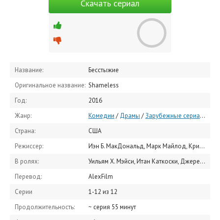
Скачать сериал
Название:
Бесстыжие
Оригинальное название:
Shameless
Год:
2016
Жанр:
Комедии
/
Драмы
/
Зарубежные сериалы
Страна:
США
Режиссер:
Иэн Б. МакДональд, Марк Майлод, Кристофер Чулак
В ролях:
Уильям Х. Мэйси, Итан Каткоски, Джереми Аллен Уайт, Шанола Хэмптон, Стив Хоуи, Эмма Кинни, Камерон Монахэн, Эмми Россам, Майкл Патрик Макгилл, Джим Хоффмастер
Перевод:
AlexFilm
Серии
1-12 из 12
Продолжительность:
~ серия 55 минут