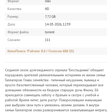
Формат:
mkv
Качество:
HD
Размер:
7.72 GB
Дата:
14-03-2026, 12:39
Формат файла
torrent
Скачали:
111
КиноПоиск: Рэйтинг 8.6 / Голосов 668 211
Седьмой сезон долгожданного сериала "Бесстыдники" обещает
порадовать зрителей увлекательными историями из жизни семьи
Галлагеров. Глава семейства - типичный неудачник, пьяница и
просто безответственный человек, который перекладывает все
домашние обязанности на бедную старшую дочь Фиону. Ей
приходится совмещать заботу о братьях и сестре с учебой и
работой. Время летит, дети растут. Повзрослевшие мальчишки
уже выбрали свои пути и увлеклись своими делами. А внутри
семьи Галлагеров снова разворачивается захватывающая интрига,