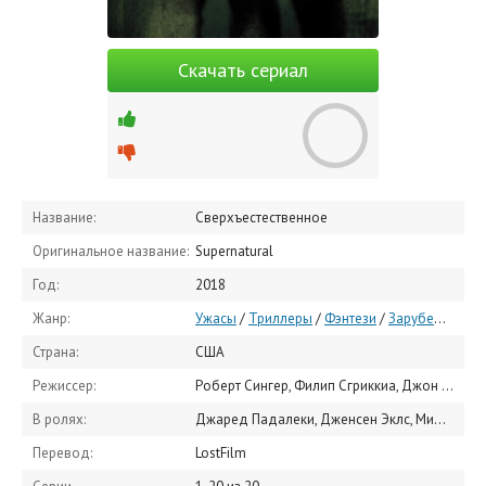
Скачать сериал
Название:
Сверхъестественное
Оригинальное название:
Supernatural
Год:
2018
Жанр:
Ужасы
/
Триллеры
/
Фэнтези
/
Зарубежные сериалы
Страна:
США
Режиссер:
Роберт Сингер, Филип Сгриккиа, Джон Шоуолтер
В ролях:
Джаред Падалеки, Дженсен Эклс, Миша Коллинз, Марк Шеппард, Джим Бивер, Александр Кэлверт, Марк Пеллегрино, Саманта Смит, Рут Коннелл, Роб Бенедикт
Перевод:
LostFilm