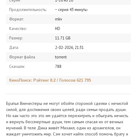
Серии
1-20 из 20
Продолжительность:
~ серия 43 минуты
Формат:
mkv
Качество:
HD
Размер:
11.71 GB
Дата:
2-02-2026, 21:31
Формат файла
torrent
Скачали:
788
КиноПоиск: Рэйтинг 8.2 / Голосов 621 795
Братья Винчестеры не могут обойти стороной сделки с нечистой
силой, для достижения своих целей, ради семьи продать души.
Но как часто это это им удаётся перехитрить и обыграть нечисть
и вернуть бессмертные души, тем самым спасая их от вечных
мучений. В теле Дина живёт Михаил, один из архангелов, он
жаждет уничтожить мир. Сэм хочет найти способ помочь брату и