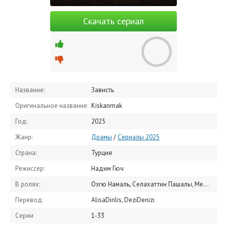
Скачать сериал
Название:
Зависть
Оригинальное название:
Kiskanmak
Год:
2025
Жанр:
Драмы
/
Сериалы 2025
Страна:
Турция
Режиссер:
Надим Гюч
В ролях:
Озгю Намаль, Селахаттин Пашалы, Мехмет Гюнсюр, Хафсанур Санджактутан, Ханде Догандемир, Бериль Позам, Диляра Аксюек, Айда Аксель, Бусра Йылмазкурт, Лила Гюрмен
Перевод:
AlisaDirilis, DeziDenizi
Серии
1-33