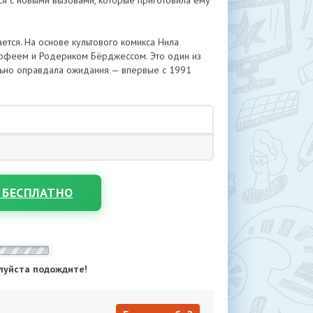
ься с новыми вызовами, которые приготовила ему
тся. На основе культового комикса Нила
рфеем и Родериком Бёрджессом. Это один из
ельно оправдала ожидания — впервые с 1991
 БЕСПЛАТНО
луйста подождите!