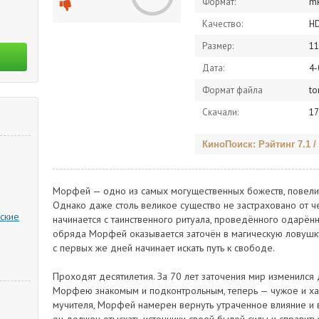
Формат:
m
Качество:
H
Размер:
11
Дата:
4-
Формат файла
to
Скачали:
17
КиноПоиск: Рэйтинг 7.1 /
Морфей — одно из самых могущественных божеств, повелите
Однако даже столь великое существо не застраховано от ч
ские
начинается с таинственного ритуала, проведённого одарённ
обряда Морфей оказывается заточён в магическую ловушк
с первых же дней начинает искать путь к свободе.
Проходят десятилетия. За 70 лет заточения мир изменился д
Морфею знакомым и подконтрольным, теперь — чужое и хао
мучителя, Морфей намерен вернуть утраченное влияние и