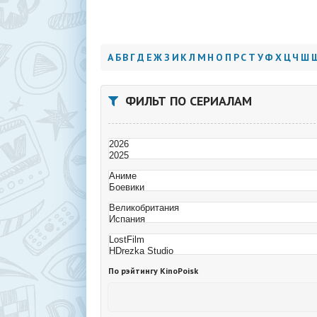
А
Б
В
Г
Д
Е
Ж
З
И
К
Л
М
Н
О
П
Р
С
Т
У
Ф
Х
Ц
Ч
Ш
ФИЛЬТ ПО СЕРИАЛАМ
По рэйтингу KinoPoisk