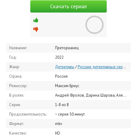
Скачать сериал
Название:
Преторианец
Год:
2022
Жанр:
Детективы
/
Русские детективные сериалы
/
Страна:
Россия
Режиссер:
Максим Бриус
В ролях:
Андрей Фролов, Дарина Шарова, Александр Аверин, Данила Якушев, Ольга Филиппова, Наталья Круглова, Валентин Кузнецов, Илья Алексеев, Евгений Терских, Андрей Полищук
Серии
1-8 из 8
Продолжительность:
~ серия 50 минут
Формат:
mkv
Качество:
HD