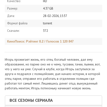
Качество:
HD
Размер:
4.37 GB
Дата:
28-02-2026, 15:37
Формат файла
torrent
Скачали:
372
КиноПоиск: Рэйтинг 8.2 / Голосов 1 120 847
Игорь прожигает жизнь, его отец богатый человек, дал ему
образование, но парню оно не к чему, тусовки, тачки, пьянки, вот,
что у него на уме. Случай в клубе, когда Игорь заступился за
друга и подрался с полицейским, дал начало истории, в которой
отец парня, отправил его работать в отделении полиции где
работал тот самый мент. Лишившись денег отца, вынужденный
работать ментом, Игорь потихоньку начинает новую жизнь.
ВСЕ СЕЗОНЫ СЕРИАЛА