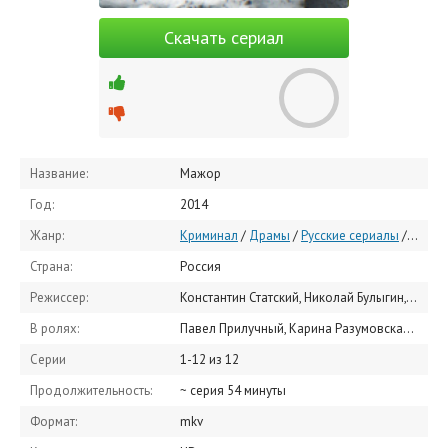
Скачать сериал
Название:
Мажор
Год:
2014
Жанр:
Криминал
/
Драмы
/
Русские сериалы
/
Русск
Страна:
Россия
Режиссер:
Константин Статский, Николай Булыгин, Максим Полинский
В ролях:
Павел Прилучный, Карина Разумовская, Дмитрий Шевченко, Александр Обласов, Денис Шведов, Никита Панфилов, Александр Дьяченко, Игорь Жижикин, Любовь Аксёнова, Виталия Корниенко
Серии
1-12 из 12
Продолжительность:
~ серия 54 минуты
Формат:
mkv