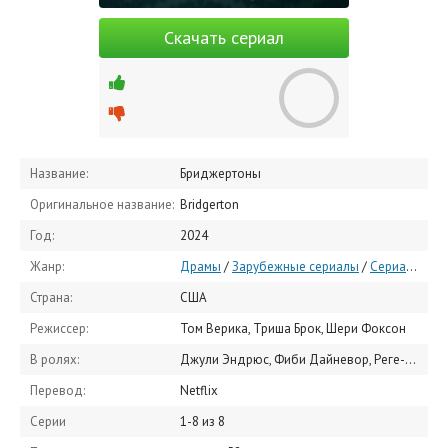
Скачать сериал
Название:
Бриджертоны
Оригинальное название:
Bridgerton
Год:
2024
Жанр:
Драмы
/
Зарубежные сериалы
/
Сериалы 2024
Страна:
США
Режиссер:
Том Верика, Триша Брок, Шери Фоксон
В ролях:
Джули Эндрюс, Фиби Дайневор, Реге-Жан Пейдж, Джонатан Бейли, Никола Кохлан, Клаудия Джесси, Аджоа Андох, Сабрина Бартлетт, Рут Геммелль, Люк Ньютон
Перевод:
Netflix
Серии
1-8 из 8