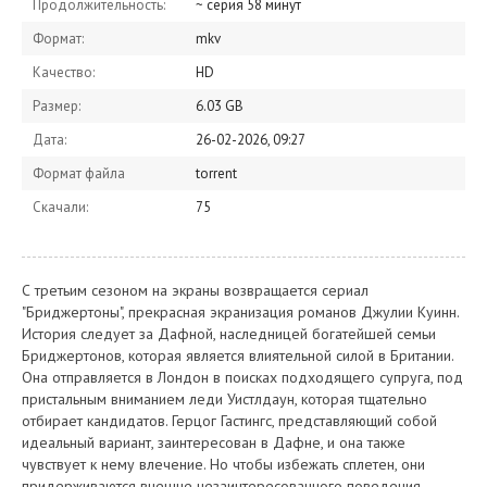
Продолжительность:
~ серия 58 минут
Формат:
mkv
Качество:
HD
Размер:
6.03 GB
Дата:
26-02-2026, 09:27
Формат файла
torrent
Скачали:
75
С третьим сезоном на экраны возвращается сериал
"Бриджертоны", прекрасная экранизация романов Джулии Куинн.
История следует за Дафной, наследницей богатейшей семьи
Бриджертонов, которая является влиятельной силой в Британии.
Она отправляется в Лондон в поисках подходящего супруга, под
пристальным вниманием леди Уистлдаун, которая тщательно
отбирает кандидатов. Герцог Гастингс, представляющий собой
идеальный вариант, заинтересован в Дафне, и она также
чувствует к нему влечение. Но чтобы избежать сплетен, они
придерживаются внешне незаинтересованного поведения.