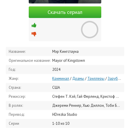
Скачать сериал
Название:
Мэр Кингстауна
Оригинальное название:
Mayor of Kingstown
Год:
2024
Жанр:
Криминал
/
Драмы
/
Триллеры
/
Зарубежные сериалы
Страна:
США
Режиссер:
Стефен Т. Кэй, Гай Ферленд, Кристоф Шреве
В ролях:
Джереми Реннер, Хью Диллон, Тоби Бамтефа, Тейлор Хэндли, Эмма Лейрд, Дерек Уэбстер, Хеймиш Аллан-Хэдли, Ниши Мунши, Майкл Бич, Эйдан Гиллен
Перевод:
HDrezka Studio
Серии
1-10 из 10