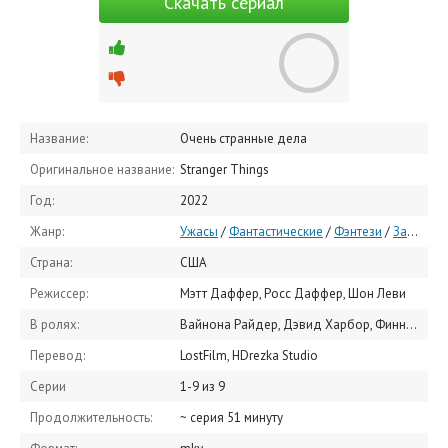
Скачать сериал
Название:
Очень странные дела
Оригинальное название:
Stranger Things
Год:
2022
Жанр:
Ужасы
/
Фантастические
/
Фэнтези
/
Зарубежные сериалы
Страна:
США
Режиссер:
Мэтт Даффер, Росс Даффер, Шон Леви
В ролях:
Вайнона Райдер, Дэвид Харбор, Финн Вулфхард, Гейтен Матараццо, Калеб Маклафлин, Наталия Дайер, Чарли Хитон, Джо Кири, Милли Бобби Браун, Ноа Шнапп
Перевод:
LostFilm, HDrezka Studio
Серии
1-9 из 9
Продолжительность:
~ серия 51 минуту