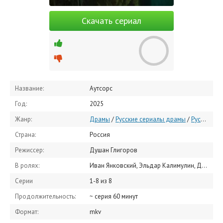
Скачать сериал
Название:
Аутсорс
Год:
2025
Жанр:
Драмы
/
Русские сериалы драмы
/
Русские сериалы
Страна:
Россия
Режиссер:
Душан Глигоров
В ролях:
Иван Янковский, Эльдар Калимулин, Данил Стеклов, Виталий Коваленко, Дмитрий Сумин, Леонид Тележинский, Мила Ершова, Карина Александрова, Даша Котрелёва, Дарья Савельева
Серии
1-8 из 8
Продолжительность:
~ серия 60 минут
Формат:
mkv