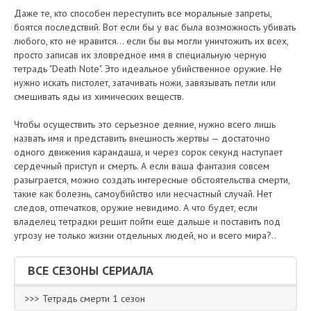
Даже те, кто способен переступить все моральные запреты,
боятся последствий. Вот если бы у вас была возможность убивать
любого, кто не нравится... если бы вы могли уничтожить их всех,
просто записав их зловредное имя в специальную черную
тетрадь "Death Note". Это идеальное убийственное оружие. Не
нужно искать пистолет, затачивать ножи, завязывать петли или
смешивать яды из химических веществ.
Чтобы осуществить это серьезное деяние, нужно всего лишь
назвать имя и представить внешность жертвы — достаточно
одного движения карандаша, и через сорок секунд наступает
сердечный приступ и смерть. А если ваша фантазия совсем
разыграется, можно создать интересные обстоятельства смерти,
такие как болезнь, самоубийство или несчастный случай. Нет
следов, отпечатков, оружие невидимо. А что будет, если
владелец тетрадки решит пойти еще дальше и поставить под
угрозу не только жизни отдельных людей, но и всего мира?..
ВСЕ СЕЗОНЫ СЕРИАЛА
>>> Тетрадь смерти 1 сезон