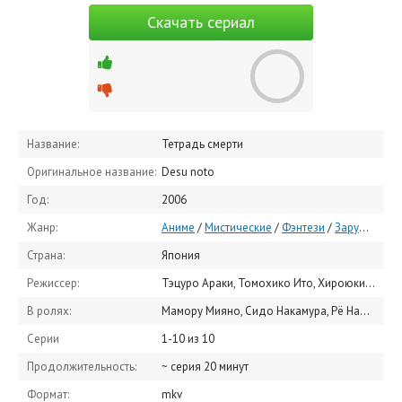
Скачать сериал
Название:
Тетрадь смерти
Оригинальное название:
Desu noto
Год:
2006
Жанр:
Аниме
/
Мистические
/
Фэнтези
/
Зарубежные сериалы
Страна:
Япония
Режиссер:
Тэцуро Араки, Томохико Ито, Хироюки Цутия
В ролях:
Мамору Мияно, Сидо Накамура, Рё Наито, Наоя Утида, Кэидзи Фудзивара, Каппэи Ямагути, Ая Хирано, Кадзуя Накаи, Киёси Кобаяси, Масаки Аидзава
Серии
1-10 из 10
Продолжительность:
~ серия 20 минут
Формат:
mkv