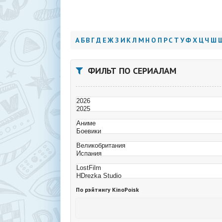
А
Б
В
Г
Д
Е
Ж
З
И
К
Л
М
Н
О
П
Р
С
Т
У
Ф
Х
Ц
Ч
Ш
ФИЛЬТ ПО СЕРИАЛАМ
По рэйтингу KinoPoisk