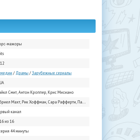
орс-мажоры
its
12
омедии
/
Драмы
/
Зарубежные сериалы
ША
йкл Смит, Антон Кроппер, Крис Мисиано
л Махт, Рик Хоффман, Сара Рафферти, Патрик Джей Адамс, Меган Маркл, Джина Торрес, Аманда Шулл, Уэнделл Пирс, Дьюли Хилл, Алома Райт
рвый канал
16 из 16
серия 44 минуты