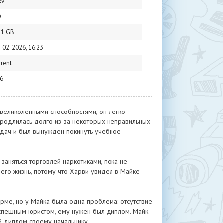
kv
D
81 GB
-02-2026, 16:23
rrent
6
 великолепными способностями, он легко
продлилась долго из-за некоторых неправильных
адач и был вынужден покинуть учебное
 заняться торговлей наркотиками, пока не
 его жизнь, потому что Харви увидел в Майке
ме, но у Майка была одна проблема: отсутствие
успешным юристом, ему нужен был диплом. Майк
 диплом своему начальнику.