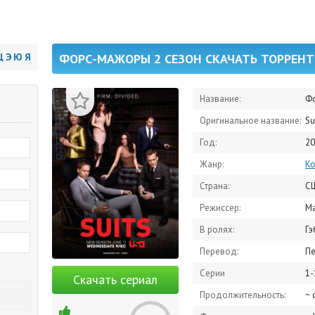
Щ
Э
Ю
Я
ФОРС-МАЖОРЫ 2 СЕЗОН СКАЧАТЬ ТОРРЕНТ
Название:
Ф
Оригинальное название:
Su
Год:
20
Жанр:
К
Страна:
С
Режиссер:
Ма
В ролях:
Гэбрие
Перевод:
Пе
Серии
1-
Скачать сериал
Продолжительность:
~ 