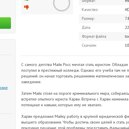
Формат:
m
Качество:
H
Размер:
7.
Дата:
22
Формат файла
to
Скачали:
10
С самого детства Майк Росс мечтал стать юристом. Обладая
поступил в престижный колледж. Однако его учеба там не 
решений: он начал торговать решениями математических з
заведение.
ские
Затем Майк стоял на пороге криминального мира, собираясь
встретил опытного юриста Харви. Встреча с Харви изменила
потенциал и навыки, которых ему не хватало.
Харви предложил Майку работу в крупной юридической фир
высшего образования. Чтобы достичь своих целей и стать 
придумал решение этой проблемы: представить фальшивый