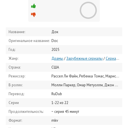
Название:
Док
Оригинальное название:
Doc
Год:
2025
Жанр:
Драмы
/
Зарубежные сериалы
/
Сериалы 2025
Страна:
США
Режиссер:
Рассел Ли Файн, Ребекка Томас, Марисоль Торрес
В ролях:
Молли Паркер, Омар Метуолли, Джон Майкл Экер, Амира Вэнн, Anya Banerjee, Скотт Вулф, Шарлотта Фаунтен-Жардин, Клэр Армстронг, Paulyne Wei, Патрик Уокер
Перевод:
RuDub
Серии
1-22 из 22
Продолжительность:
~ серия 45 минут
Формат:
mkv