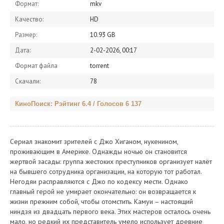
Формат:
mkv
Качество:
HD
Размер:
10.93 GB
Дата:
2-02-2026, 00:17
Формат файла
torrent
Скачали:
78
КиноПоиск: Рэйтинг 6.4 / Голосов 6 137
Сериал знакомит зрителей с Джо Хиганом, нукенином,
проживающим в Америке. Однажды ночью он становится
жертвой засады: группа жестоких преступников организует налёт
на бывшего сотрудника организации, на которую тот работал.
Негодяи расправляются с Джо по кодексу мести. Однако
главный герой не умирает окончательно: он возвращается к
жизни прежним собой, чтобы отомстить. Камуи – настоящий
ниндзя из двадцать первого века. Этих мастеров осталось очень
мало, но редкий их представитель умело использует древние