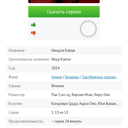
Скачать сериал
Название:
Ниндзя Камуи
Оригинальное название:
Ninja Kamui
Год:
2024
Жанр:
Аниме
/
Боевики
/
Зарубежные сериалы
/
Сер
Страна:
Япония
Режиссер:
Пак Сон-ху, Хироки Итаи, Хиро Оки
В ролях:
Кэндзиро Цуда, Ацуси Оно, Юки Вакаи, Юрика Хино, Тацумару Татибана, Юити Накамура, Кадзухиро Ямадзи, Сэцудзи Сато, Арата Кимура, Роми Пак
Серии
1-13 из 13
Продолжительность:
~ серия 24 минуты