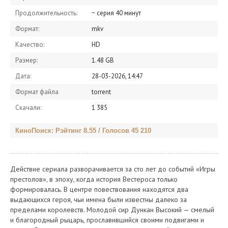
Продолжительность:
~ серия 40 минут
Формат:
mkv
Качество:
HD
Размер:
1.48 GB
Дата:
28-03-2026, 14:47
Формат файла
torrent
Скачали:
1 385
КиноПоиск: Рэйтинг 8.55 / Голосов 45 210
Действие сериала разворачивается за сто лет до событий «Игры
престолов», в эпоху, когда история Вестероса только
формировалась. В центре повествования находятся два
выдающихся героя, чьи имена были известны далеко за
пределами королевств. Молодой сир Дункан Высокий — смелый
и благородный рыцарь, прославившийся своими подвигами и