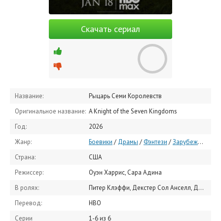
Скачать сериал
Название:
Рыцарь Семи Королевств
Оригинальное название:
A Knight of the Seven Kingdoms
Год:
2026
Жанр:
Боевики
/
Драмы
/
Фэнтези
/
Зарубежные сериалы
Страна:
США
Режиссер:
Оуэн Харрис, Сара Адина
В ролях:
Питер Клэффи, Декстер Сол Анселл, Дэниэл Ингс, Шон Томас, Генри Эштон, Эдвард Эшли, Сэм Спруэлл, Финн Беннетт, Берти Карвел, Тэнзин Кроуфорд
Перевод:
HBO
Серии
1-6 из 6