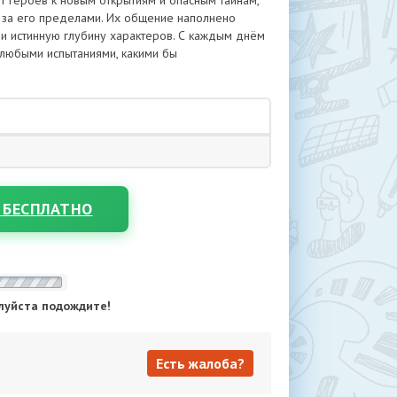
 героев к новым открытиям и опасным тайнам,
и за его пределами. Их общение наполнено
и истинную глубину характеров. С каждым днём
 любыми испытаниями, какими бы
 БЕСПЛАТНО
луйста подождите!
Есть жалоба?
Есть жалоба?