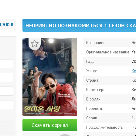
Щ
Э
Ю
Я
НЕПРИЯТНО ПОЗНАКОМИТЬСЯ 1 СЕЗОН СКА
Название:
Не
Оригинальное название:
Ya
Год:
20
Жанр:
К
Страна:
К
Режиссер:
Ки
В ролях:
Ли Джо
Перевод:
An
Серии
1-
Скачать сериал
Продолжительность:
~ 