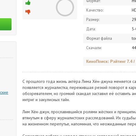
Формат:
m
Качество:
H
Размер:
29
Дата:
5-
Формат файла
to
Скачали:
44
КиноПоиск: Рэйтинг 7.4 /
С прошлого года жизнь актёра Лима Хён-джуна меняется с
появляется журналистка, пережившая резкий поворот в кар
ские
обозревателем, но громкий скандал заставил её оставить а
интриг и закулисных тайн.
Лим Хён-джун, прославившийся ролями жёстких и принципи
втянутым в сферу журналистских расследований. Их судьбы
на жизненном перепутье, напоминая, что неожиданные пере