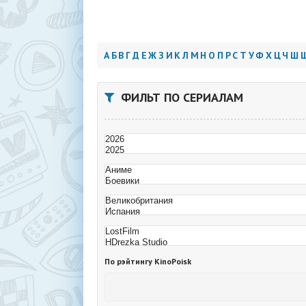
А
Б
В
Г
Д
Е
Ж
З
И
К
Л
М
Н
О
П
Р
С
Т
У
Ф
Х
Ц
Ч
Ш
ФИЛЬТ ПО СЕРИАЛАМ
По рэйтингу KinoPoisk