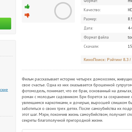
Формат:
m
Качество:
H
Размер:
8.
Дата:
4-
Формат файла
to
Скачали:
15
КиноПоиск: Рэйтинг 8.3 /
Фильм рассказывает историю четырех домохозяек, живущих
свое счастье. Одна из них оказывается брошенной супруг
ские
фотомодель, понимает, что ее брак, основанный на деньгах,
роман с молодым садовником. Бри борется за сохранение с
увлекшимся наркотиками, и дочерью, выросшей слишком бы
заботиться о своих трех детях. После самоубийства их подр
этот шаг. Мэри, покончив жизнь самоубийством, получает с
секреты благополучной пригородной жизни.