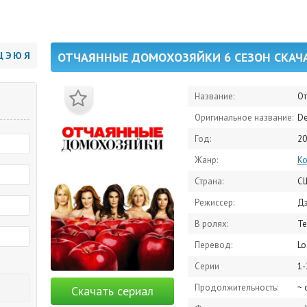
Щ
Э
Ю
Я
ОТЧАЯННЫЕ ДОМОХОЗЯЙКИ 6 СЕЗОН СКАЧ
Название:
О
Оригинальное название:
De
Год:
20
Жанр:
К
Страна:
С
Режиссер:
Дэ
В ролях:
Тери Хэ
Перевод:
Lo
Серии
1-
Продолжительность:
~ 
Скачать сериал