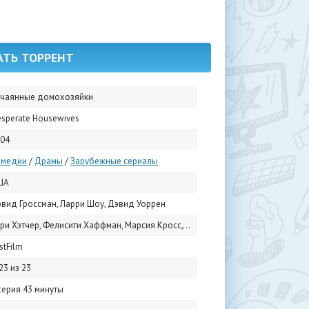
АТЬ ТОРРЕНТ
тчаянные домохозяйки
sperate Housewives
04
омедии
/
Драмы
/
Зарубежные сериалы
ША
вид Гроссман, Ларри Шоу, Дэвид Уоррен
тчер, Фелисити Хаффман, Марсия Кросс, Ева Лонгория, Николетт Шеридан, Бренда Стронг, Джеймс Дентон, Даг Сэвант, Рикардо Чавира, Кайл Маклоклен
stFilm
23 из 23
серия 43 минуты