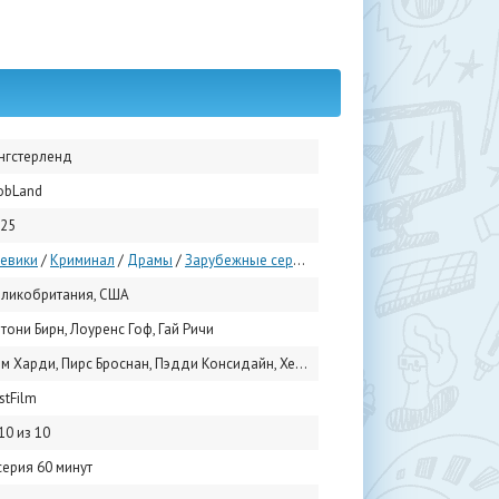
нгстерленд
obLand
25
евики
/
Криминал
/
Драмы
/
Зарубежные сериалы
/
Сериалы 2025
ликобритания, США
тони Бирн, Лоуренс Гоф, Гай Ричи
рди, Пирс Броснан, Пэдди Консидайн, Хелен Миррен, Джефф Белл, Джоэнн Фрогатт, Лара Пулвер, Энсон Бун, Мандип Диллон, Жасмин Джобсон
stFilm
10 из 10
серия 60 минут