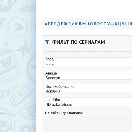
А
Б
В
Г
Д
Е
Ж
З
И
К
Л
М
Н
О
П
Р
С
Т
У
Ф
Х
Ц
Ч
Ш
ФИЛЬТ ПО СЕРИАЛАМ
По рэйтингу KinoPoisk