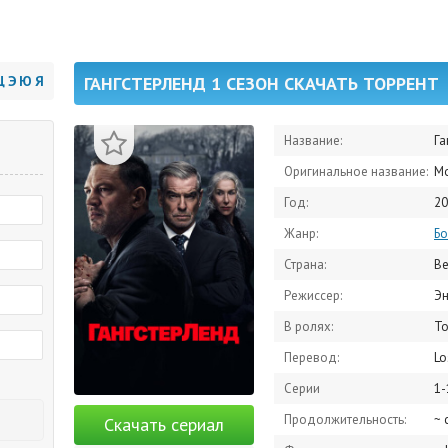
Щ
Э
Ю
Я
ГАНГСТЕРЛЕНД 1 СЕЗОН СКАЧАТЬ ТОРРЕНТ
Название:
Га
Оригинальное название:
M
Год:
20
Жанр:
Бо
Страна:
Ве
Режиссер:
Эн
В ролях:
Том Ха
Перевод:
Lo
Серии
1-
Продолжительность:
~ 
Скачать сериал