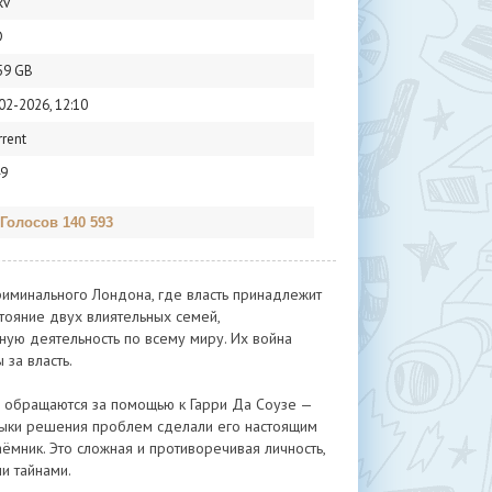
kv
D
59 GB
02-2026, 12:10
rrent
9
 Голосов 140 593
риминального Лондона, где власть принадлежит
остояние двух влиятельных семей,
ую деятельность по всему миру. Их война
за власть.
и обращаются за помощью к Гарри Да Соузе —
выки решения проблем сделали его настоящим
ёмник. Это сложная и противоречивая личность,
и тайнами.