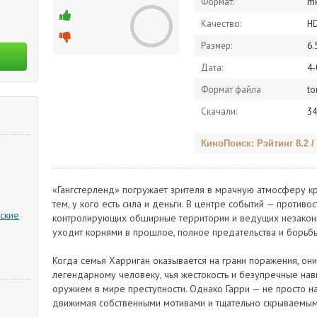
Формат:
m
Качество:
H
Размер:
6.
Дата:
4-
Формат файла
to
Скачали:
34
КиноПоиск: Рэйтинг 8.2 /
«Гангстерленд» погружает зрителя в мрачную атмосферу к
тем, у кого есть сила и деньги. В центре событий — против
ские
контролирующих обширные территории и ведущих незаконн
уходит корнями в прошлое, полное предательства и борьбы 
Когда семья Харриган оказывается на грани поражения, он
легендарному человеку, чья жестокость и безупречные на
оружием в мире преступности. Однако Гарри — не просто на
движимая собственными мотивами и тщательно скрываемым