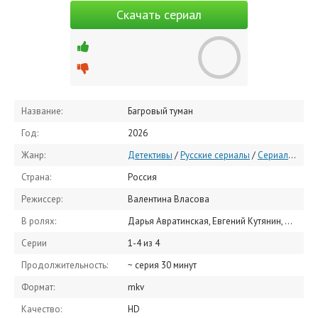
Скачать сериал
Название:
Багровый туман
Год:
2026
Жанр:
Детективы
/
Русские сериалы
/
Сериалы 2026
Страна:
Россия
Режиссер:
Валентина Власова
В ролях:
Дарья Авратинская, Евгений Кутянин, Максим Дубровский, Татьяна Ратникова, Юлианна Михневич, Сергей Гиргель, Антон Жуков, Александр Гиренок, Алиса Авчинник, Яна Шевчук
Серии
1-4 из 4
Продолжительность:
~ серия 30 минут
Формат:
mkv
Качество:
HD