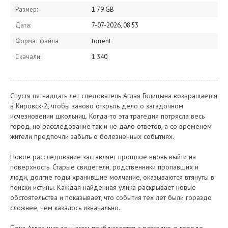
Размер:
1.79 GB
Дата:
7-07-2026, 08:53
Формат файла
torrent
Скачали:
1 340
Спустя пятнадцать лет следователь Аглая Голицына возвращается
в Кировск-2, чтобы заново открыть дело о загадочном
исчезновении школьниц. Когда-то эта трагедия потрясла весь
город, но расследование так и не дало ответов, а со временем
жители предпочли забыть о болезненных событиях.
Новое расследование заставляет прошлое вновь выйти на
поверхность. Старые свидетели, родственники пропавших и
люди, долгие годы хранившие молчание, оказываются втянуты в
поиски истины. Каждая найденная улика раскрывает новые
обстоятельства и показывает, что события тех лет были гораздо
сложнее, чем казалось изначально.
Пока Аглая шаг за шагом приближается к разгадке, в городе