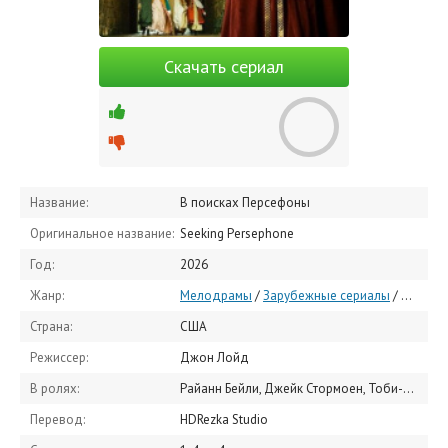
Скачать сериал
Название:
В поисках Персефоны
Оригинальное название:
Seeking Persephone
Год:
2026
Жанр:
Мелодрамы
/
Зарубежные сериалы
/
Сериал
Страна:
США
Режиссер:
Джон Лойд
В ролях:
Райанн Бейли, Джейк Стормоен, Тоби-Александр Смит, Charlotte Hemmings, Стиви Рэйне, Дэвид Мартинес, Катрин Ханней, Eva Cambers, Rocco Padden, Уилл Кемп
Перевод:
HDRezka Studio