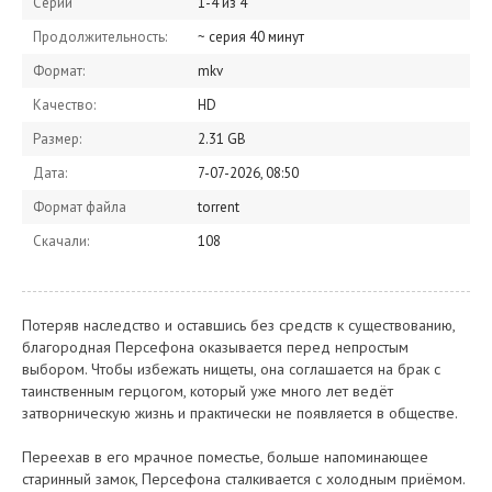
Серии
1-4 из 4
Продолжительность:
~ серия 40 минут
Формат:
mkv
Качество:
HD
Размер:
2.31 GB
Дата:
7-07-2026, 08:50
Формат файла
torrent
Скачали:
108
Потеряв наследство и оставшись без средств к существованию,
благородная Персефона оказывается перед непростым
выбором. Чтобы избежать нищеты, она соглашается на брак с
таинственным герцогом, который уже много лет ведёт
затворническую жизнь и практически не появляется в обществе.
Переехав в его мрачное поместье, больше напоминающее
старинный замок, Персефона сталкивается с холодным приёмом.