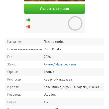
Скачать сериал
Название:
Призма любви
Оригинальное название:
Prism Rondo
Год:
2026
Жанр:
Аниме
/
Мультсериалы
Страна:
Япония
Режиссер:
Кадзуто Накадзава
В ролях:
Коки Утияма, Ацуми Танэдзаки, Юки Кадзи, Дзюнъити Сувабэ, Сёго Саката, Сумирэ Уэсака, Ёхэй Адзаками, Акари Кито, Мэгуми Хан, Хотю Оцука
Перевод:
Ultradox
Серии
1-20