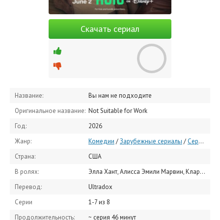
Скачать сериал
Название:
Вы нам не подходите
Оригинальное название:
Not Suitable for Work
Год:
2026
Жанр:
Комедии
/
Зарубежные сериалы
/
Сериалы 2026
Страна:
США
В ролях:
Элла Хант, Алисса Эмили Марвин, Кларк Джексон, Уилл Фитц, Сидни Коул Александр, Эйприл Мэттис, Мария-Кристина Оливерас, Джен Понтон, Маршалл Джун, Эрик Мораче
Перевод:
Ultradox
Серии
1-7 из 8
Продолжительность:
~ серия 46 минут